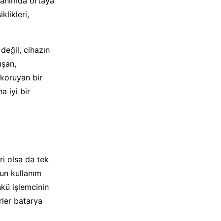
llanımda ortaya
likleri,
değil, cihazın
ışan,
koruyan bir
 iyi bir
ri olsa da tek
zun kullanım
kü işlemcinin
rler batarya