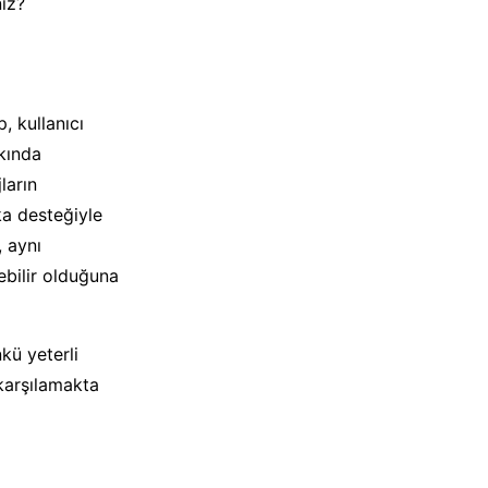
iz?
, kullanıcı
rkında
ların
ka desteğiyle
 aynı
ebilir olduğuna
kü yeterli
 karşılamakta