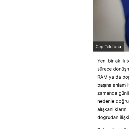
Cep Telefonu
Yeni bir akıllı
sürece dönüşmü
RAM ya da popü
başına anlam if
zamanda günlük
nedenle doğru 
alışkanlıkların
doğrudan ilişkil