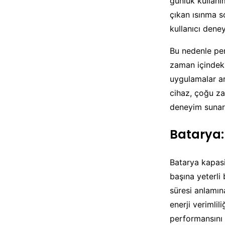
günlük kullanı
çıkan ısınma s
kullanıcı dene
Bu nedenle per
zaman içindeki
uygulamalar ar
cihaz, çoğu za
deneyim sunar
Batarya:
Batarya kapasit
başına yeterli
süresi anlamın
enerji verimlil
performansını 