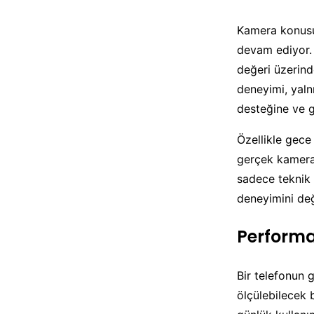
Kamera konusu, 
devam ediyor. 
değeri üzerind
deneyimi, yaln
desteğine ve 
Özellikle gece
gerçek kamera 
sadece teknik 
deneyimini değ
Performa
Bir telefonun 
ölçülebilecek 