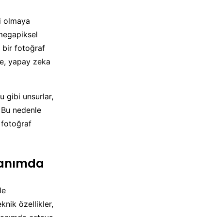
ri olmaya
 megapiksel
 bir fotoğraf
ne, yapay zeka
 gibi unsurlar,
. Bu nedenle
 fotoğraf
llanımda
le
nik özellikler,