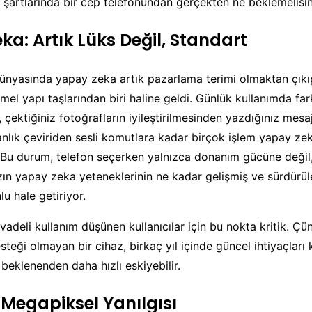
şartlarında bir cep telefonundan gerçekten ne beklemelisin
ka: Artık Lüks Değil, Standart
 dünyasında yapay zeka artık pazarlama terimi olmaktan çıkıp
mel yapı taşlarından biri haline geldi. Günlük kullanımda fa
 çektiğiniz fotoğrafların iyileştirilmesinden yazdığınız mesaj
anlık çeviriden sesli komutlara kadar birçok işlem yapay ze
 Bu durum, telefon seçerken yalnızca donanım gücüne değil,
n yapay zeka yeteneklerinin ne kadar gelişmiş ve sürdürül
u hale getiriyor.
vadeli kullanım düşünen kullanıcılar için bu nokta kritik. Çün
teği olmayan bir cihaz, birkaç yıl içinde güncel ihtiyaçları
 beklenenden daha hızlı eskiyebilir.
Megapiksel Yanılgısı