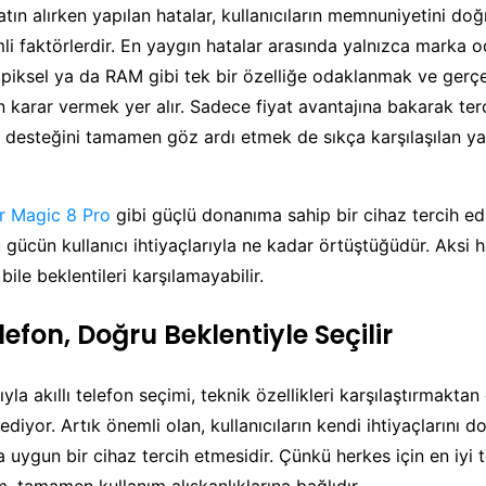
satın alırken yapılan hatalar, kullanıcıların memnuniyetini do
li faktörlerdir. En yaygın hatalar arasında yalnızca marka o
ksel ya da RAM gibi tek bir özelliğe odaklanmak ve gerçek
 karar vermek yer alır. Sadece fiyat avantajına bakarak te
desteğini tamamen göz ardı etmek de sıkça karşılaşılan yan
r Magic 8 Pro
gibi güçlü donanıma sahip bir cihaz tercih edi
 gücün kullanıcı ihtiyaçlarıyla ne kadar örtüştüğüdür. Aksi h
ile beklentileri karşılamayabilir.
efon, Doğru Beklentiyle Seçilir
rıyla akıllı telefon seçimi, teknik özellikleri karşılaştırmakta
 ediyor. Artık önemli olan, kullanıcıların kendi ihtiyaçlarını d
uygun bir cihaz tercih etmesidir. Çünkü herkes için en iyi te
, tamamen kullanım alışkanlıklarına bağlıdır.