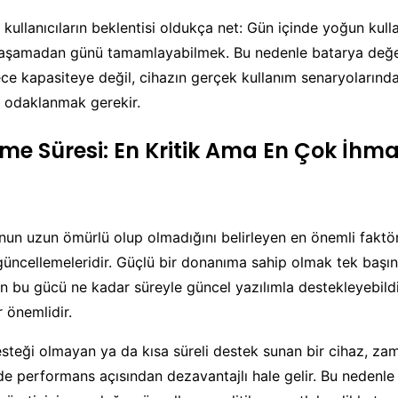
 kullanıcıların beklentisi oldukça net: Gün içinde yoğun kull
 yaşamadan günü tamamlayabilmek. Bu nedenle batarya değe
e kapasiteye değil, cihazın gerçek kullanım senaryolarında
 odaklanmak gerekir.
me Süresi: En Kritik Ama En Çok İhma
fonun uzun ömürlü olup olmadığını belirleyen en önemli faktör
 güncellemeleridir. Güçlü bir donanıma sahip olmak tek başın
zın bu gücü ne kadar süreyle güncel yazılımla destekleyebild
 önemlidir.
steği olmayan ya da kısa süreli destek sunan bir cihaz, z
e performans açısından dezavantajlı hale gelir. Bu nedenle 