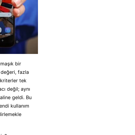
rmaşık bir
değeri, fazla
riterler tek
cı değil; aynı
line geldi. Bu
endi kullanım
lirlemekle