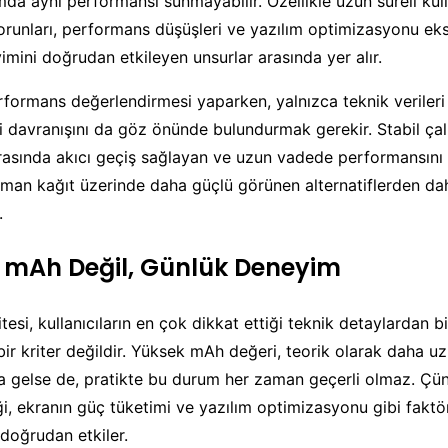
mda aynı performansı sunmayabilir. Özellikle uzun süreli ku
orunları, performans düşüşleri ve yazılım optimizasyonu eksik
yimini doğrudan etkileyen unsurlar arasında yer alır.
formans değerlendirmesi yaparken, yalnızca teknik verileri 
 davranışını da göz önünde bulundurmak gerekir. Stabil çal
asında akıcı geçiş sağlayan ve uzun vadede performansını 
man kağıt üzerinde daha güçlü görünen alternatiflerden daha
.
 mAh Değil, Günlük Deneyim
esi, kullanıcıların en çok dikkat ettiği teknik detaylardan bi
 bir kriter değildir. Yüksek mAh değeri, teorik olarak daha u
a gelse de, pratikte bu durum her zaman geçerli olmaz. Çün
iği, ekranın güç tüketimi ve yazılım optimizasyonu gibi faktö
doğrudan etkiler.