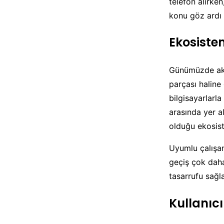
telefon alırke
konu göz ardı 
Ekosistem
Günümüzde akıll
parçası haline 
bilgisayarlarl
arasında yer al
olduğu ekosis
Uyumlu çalışan
geçiş çok daha
tasarrufu sağla
Kullanıcı