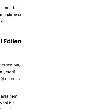
anımda bile
rlendirmesi
ki
l Edilen
lerden biri,
a yeterli
iği de en az
amanla hem
yeni bir