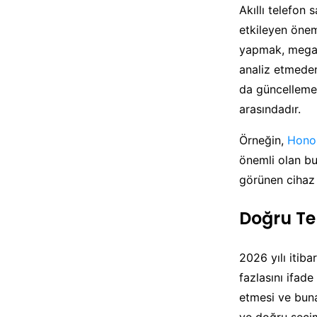
Akıllı telefon 
etkileyen önem
yapmak, megapi
analiz etmeden
da güncelleme 
arasındadır.
Örneğin,
Hono
önemli olan bu
görünen cihaz b
Doğru Tel
2026 yılı itiba
fazlasını ifade
etmesi ve buna 
ve doğru seçim