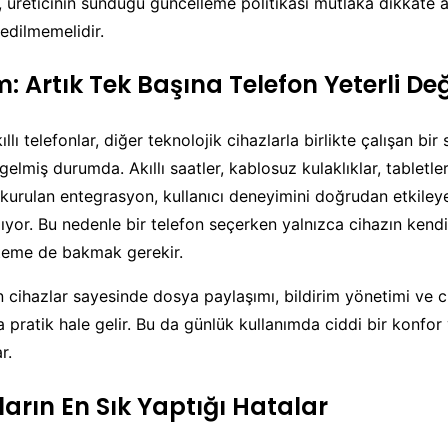
n, üreticinin sunduğu güncelleme politikası mutlaka dikkate a
edilmemelidir.
: Artık Tek Başına Telefon Yeterli Değ
ı telefonlar, diğer teknolojik cihazlarla birlikte çalışan bir 
gelmiş durumda. Akıllı saatler, kablosuz kulaklıklar, tabletle
a kurulan entegrasyon, kullanıcı deneyimini doğrudan etkiley
ıyor. Bu nedenle bir telefon seçerken yalnızca cihazın kendis
teme de bakmak gerekir.
 cihazlar sayesinde dosya paylaşımı, bildirim yönetimi ve ci
 pratik hale gelir. Bu da günlük kullanımda ciddi bir konfo
r.
ların En Sık Yaptığı Hatalar