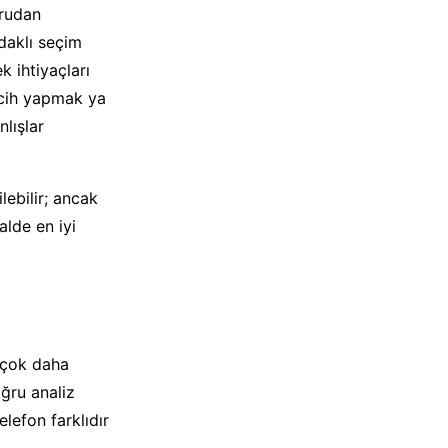
ğrudan
daklı seçim
 ihtiyaçları
rcih yapmak ya
lışlar
lebilir; ancak
alde en iyi
n çok daha
oğru analiz
lefon farklıdır