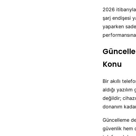
2026 itibarıyla
şarj endişesi
yaparken sadec
performansına
Güncelle
Konu
Bir akıllı tele
aldığı yazılım
değildir; ciha
donanım kadar
Güncelleme de
güvenlik hem d