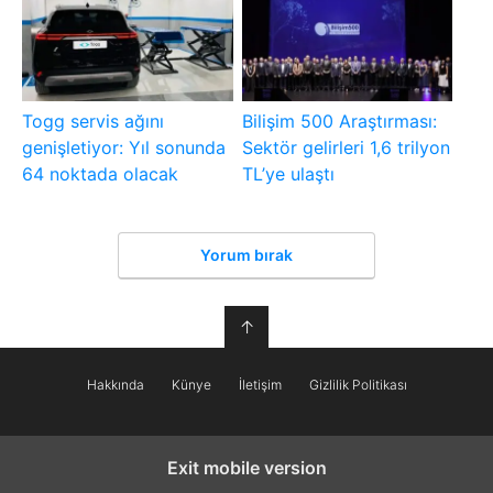
Togg servis ağını
Bilişim 500 Araştırması:
genişletiyor: Yıl sonunda
Sektör gelirleri 1,6 trilyon
64 noktada olacak
TL’ye ulaştı
Yorum bırak
↑
Hakkında
Künye
İletişim
Gizlilik Politikası
Exit mobile version