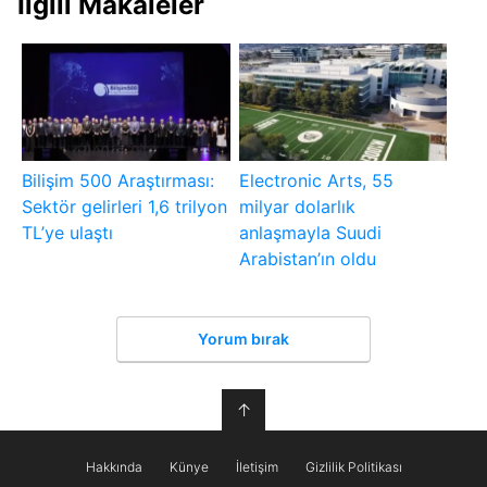
İlgili Makaleler
Bilişim 500 Araştırması:
Electronic Arts, 55
Sektör gelirleri 1,6 trilyon
milyar dolarlık
TL’ye ulaştı
anlaşmayla Suudi
Arabistan’ın oldu
Yorum bırak
↑
Hakkında
Künye
İletişim
Gizlilik Politikası