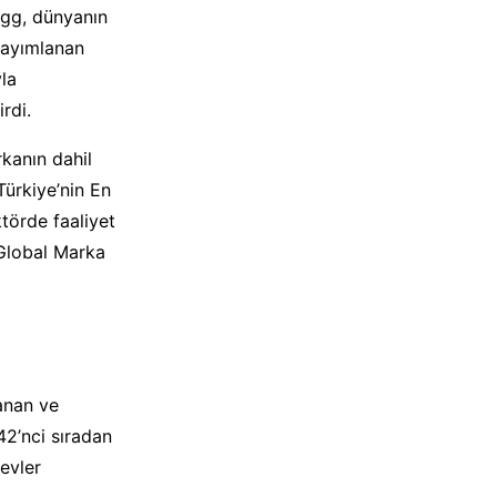
Togg, dünyanın
yayımlanan
yla
rdi.
rkanın dahil
Türkiye’nin En
ktörde faaliyet
 “Global Marka
anan ve
42’nci sıradan
devler