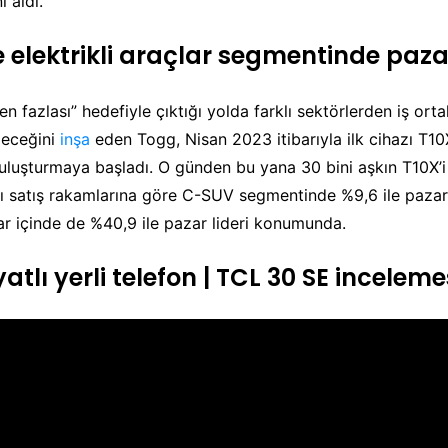
i aldı.
elektrikli araçlar segmentinde pazar
n fazlası” hedefiyle çıktığı yolda farklı sektörlerden iş ortak
leceğini
inşa
eden Togg, Nisan 2023 itibarıyla ilk cihazı T10X
 buluşturmaya başladı. O günden bu yana 30 bini aşkın T10X’i
ı satış rakamlarına göre C-SUV segmentinde %9,6 ile pazar 
çlar içinde de %40,9 ile pazar lideri konumunda.
atlı yerli telefon | TCL 30 SE inceleme