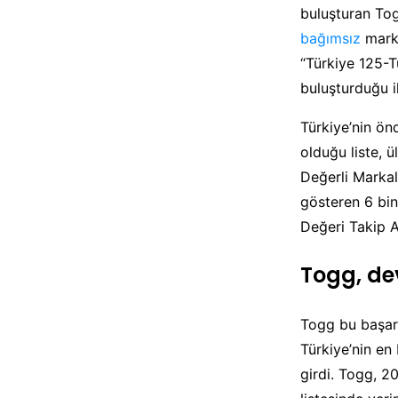
buluşturan Togg
bağımsız
marka
“Türkiye 125-Tü
buluşturduğu i
Türkiye’nin ön
olduğu liste, 
Değerli Markala
gösteren 6 bini
Değeri Takip A
Togg, dev
Togg bu başarı
Türkiye’nin en 
girdi. Togg, 20