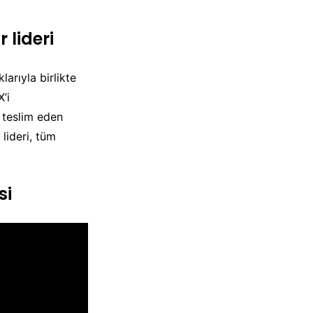
 lideri
larıyla birlikte
’i
 teslim eden
lideri, tüm
si