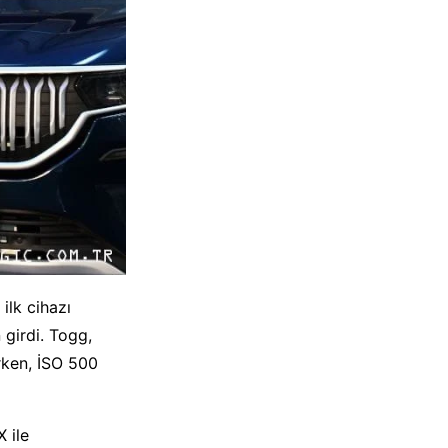
ilk cihazı
n girdi. Togg,
erken, İSO 500
X ile