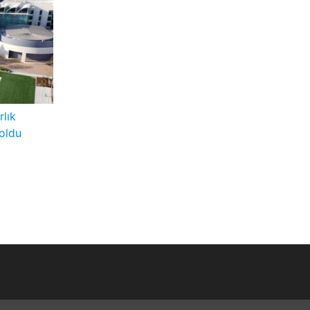
rlık
 oldu