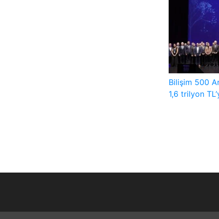
Bilişim 500 Ar
1,6 trilyon TL’