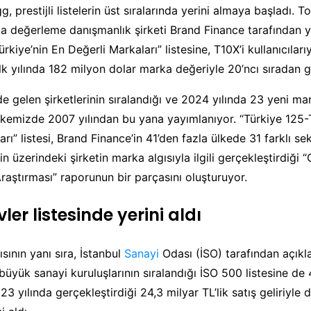
, prestijli listelerin üst sıralarında yerini almaya başladı. 
 değerleme danışmanlık şirketi Brand Finance tarafından 
rkiye’nin En Değerli Markaları” listesine, T10X’i kullanıcıları
lk yılında 182 milyon dolar marka değeriyle 20’ncı sıradan gi
de gelen şirketlerinin sıralandığı ve 2024 yılında 23 yeni ma
ülkemizde 2007 yılından bu yana yayımlanıyor. “Türkiye 125-
rı” listesi, Brand Finance’in 41’den fazla ülkede 31 farklı se
n üzerindeki şirketin marka algısıyla ilgili gerçekleştirdiği
raştırması” raporunun bir parçasını oluşturuyor.
ler listesinde yerini aldı
sının yanı sıra, İstanbul
Sanayi
Odası (İSO) tarafından açıkl
büyük sanayi kuruluşlarının sıralandığı İSO 500 listesine de 
23 yılında gerçekleştirdiği 24,3 milyar TL’lik satış geliriyle 