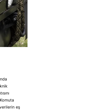
ında
knik
ısını
. Komuta
erilerin eş