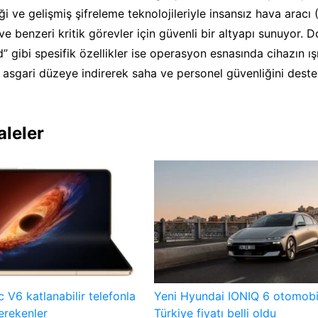
i ve gelişmiş şifreleme teknolojileriyle insansız hava aracı 
ve benzeri kritik görevler için güvenli bir altyapı sunuyor.
” gibi spesifik özellikler ise operasyon esnasında cihazın ış
asgari düzeye indirerek saha ve personel güvenliğini destek
aleler
6 katlanabilir telefonla
Yeni Hyundai IONIQ 6 otomobi
gerekenler
Türkiye fiyatı belli oldu