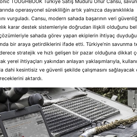
sonic TOUGHBOOK Türkiye Satış Müdürü Onur Cansu, savu
arında operasyonel sürekliliğin artık yalnızca dayanıklılıkla
nı vurguladı. Cansu, modern sahada başarının veri güvenliği
nlık karar destek sistemleriyle doğrudan ilişkili olduğunu bel
ümleriyle sahada görev yapan ekiplerin ihtiyaç duyduğu 
mda bir araya getirdiklerini ifade etti. Türkiye’nin savunma te
derece stratejik ve hızlı gelişen bir pazar olduğuna dikkat 
k yerel ihtiyaçları yakından anlayan yaklaşımlarıyla, kullanı
da dahi kesintisiz ve güvenli şekilde çalışmasını sağlayacak
eceklerini aktardı.