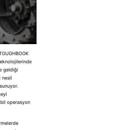
isi TOUGHBOOK
eknolojilerinde
e geldiği
 nesil
 sunuyor.
eyi
obil operasyon
irmelerde