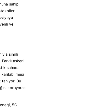
nuna sahip
tokolleri,
seviyeye
venli ve
yla sınırlı
 Farklı askeri
ktik sahada
çıkarılabilmesi
 tanıyor. Bu
liğini koruyarak
teneği, 5G