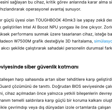
esini sağlayan bu cihaz, kritik görev anlarında karar alma sü
hızlandırarak operasyonel avantaj sunuyor.
ğer güçlü üyesi olan TOUGHBOOK 40mk3 ise yapay zekâ deste
k geliştirilen Intel AI Boost NPU yongası ile öne çıkıyor. Zor
üksek performans sunmak üzere tasarlanan cihaz, isteğe ba
adeon W7500M grafik desteğiyle 3D haritalama,
simülasy
 akıcı şekilde çalıştırarak sahadaki personelin durumsal fark
viyesinde siber güvenlik katmanı
talleşen harp sahasında artan siber tehditlere karşı geliştird
rd çözümünü de tanıttı. Doğrudan BIOS seviyesinde çal
mi, cihaz açılmadan önce yalnızca yetkili bileşenlerin devre
anım temelli saldırılara karşı güçlü bir koruma kalkanı oluş
likle çevrimdışı veya dış dünyadan izole ortamlarda çalışan 