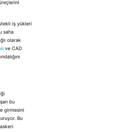
reçlerini
kli iş yükleri
lu saha
ğlı olarak
on
ve CAD
ındalığını
iği
ışan bu
ye girmesini
turuyor. Bu
askeri