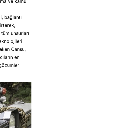
nma ve kamu
, bağlantı
irterek,
tüm unsurları
knolojileri
çeken Cansu,
cıların en
 çözümler