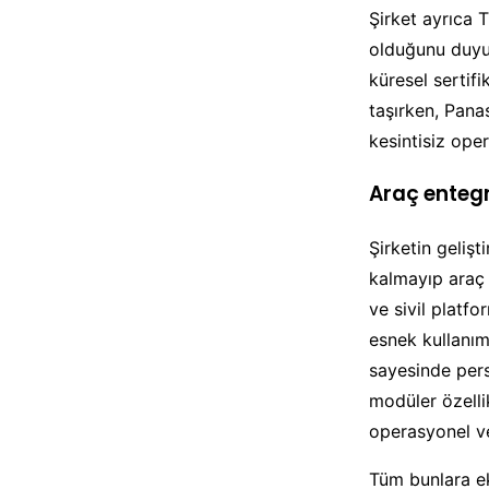
Şirket ayrıca 
olduğunu duyur
küresel sertif
taşırken, Pana
kesintisiz ope
Araç entegr
Şirketin gelişt
kalmayıp araç 
ve sivil platf
esnek kullanım 
sayesinde pers
modüler özellik
operasyonel ver
Tüm bunlara e