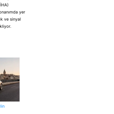
(İHA)
 Donanımda yer
ık ve sinyal
liyor.
lin