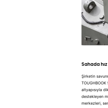
Sahada hız v
Şirketin savun
TOUGHBOOK 56
altyapısıyla d
destekleyen mo
merkezleri, sen