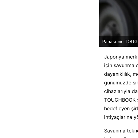
Panasonic TOU
Japonya merkez
için savunma o
dayanıklılık, m
günümüzde şirk
cihazlarıyla da
TOUGHBOOK ser
hedefleyen şir
ihtiyaçlarına 
Savunma teknol