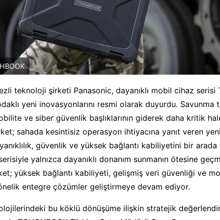
GHBOOK
li teknoloji şirketi Panasonic, dayanıklı mobil cihaz ser
daklı yeni inovasyonlarını resmi olarak duyurdu. Savunma t
obilite ve siber güvenlik başlıklarının giderek daha kritik hal
et; sahada kesintisiz operasyon ihtiyacına yanıt veren yeni
yanıklılık, güvenlik ve yüksek bağlantı kabiliyetini bir arada
isiyle yalnızca dayanıklı donanım sunmanın ötesine geçm
ket; yüksek bağlantı kabiliyeti, gelişmiş veri güvenliği ve m
yönelik entegre çözümler geliştirmeye devam ediyor.
ojilerindeki bu köklü dönüşüme ilişkin stratejik değerlend