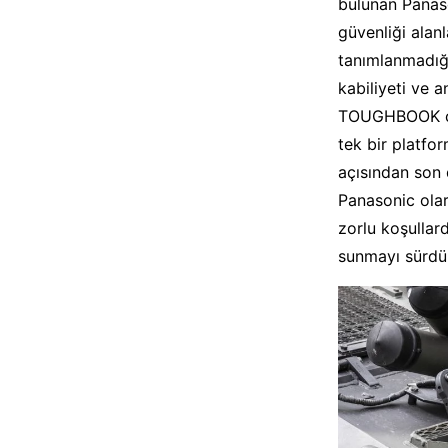
bulunan Pana
güvenliği alanl
tanımlanmadığı
kabiliyeti ve a
TOUGHBOOK çöz
tek bir platfor
açısından son 
Panasonic olara
zorlu koşullar
sunmayı sürdür