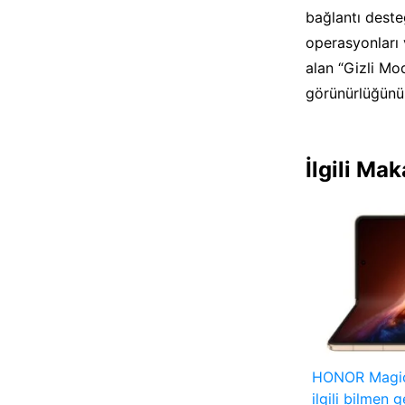
bağlantı desteğ
operasyonları 
alan “Gizli Mod
görünürlüğünü 
İlgili Mak
HONOR Magic V
ilgili bilmen 