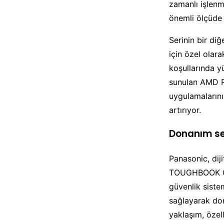
zamanlı işlenm
önemli ölçüde 
Serinin bir di
için özel olara
koşullarında y
sunulan AMD R
uygulamalarını
artırıyor.
Donanım se
Panasonic, diji
TOUGHBOOK Gua
güvenlik siste
sağlayarak don
yaklaşım, özel