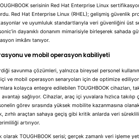
TOUGHBOOK serisinin Red Hat Enterprise Linux sertifikasyo
du. Red Hat Enterprise Linux (RHEL); gelişmiş güvenlik pro
ikasyonlar ve uyumluluk standartlarıyla veri güvenliğini üst 
sonic’in dayanıklı donanım mimarisiyle birleşerek sahada gü
rasyon imkânı tanıyor.
asyonu ve mobil operasyon kabiliyeti
irdiği savunma çözümleri, yalnızca bireysel personel kullanımı
içi ve mobil operasyon senaryoları için de optimize ediliyor.
ormlara kolayca entegre edilebilen TOUGHBOOK cihazları, ta
avantajı sağlıyor. Cihazlar, araç içi yuvalara hızlıca takılıp 
onelin görev sırasında yüksek mobilite kazanmasına olanak
, zırhlı araçtan sahaya geçiş gibi kritik anlarda veri sürekli
imliliği artırıyor.
k olarak TOUGHBOOK serisi; gerçek zamanlı veri işleme ye