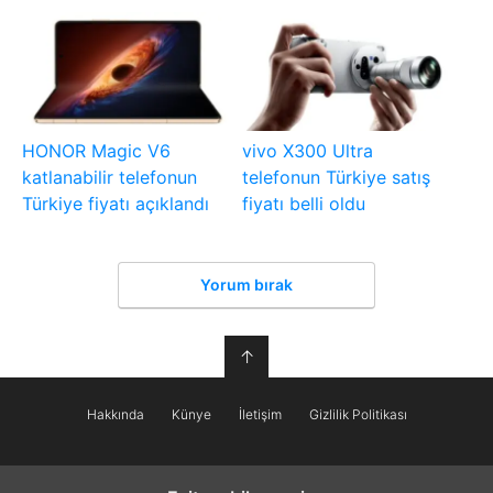
HONOR Magic V6
vivo X300 Ultra
katlanabilir telefonun
telefonun Türkiye satış
Türkiye fiyatı açıklandı
fiyatı belli oldu
Yorum bırak
↑
Hakkında
Künye
İletişim
Gizlilik Politikası