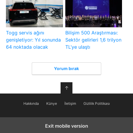
Togg servis ağını
Bilişim 500 Araştırması:
genişletiyor: Yıl sonunda
Sektör gelirleri 1,6 trilyon
64 noktada olacak
TL’ye ulaştı
Yorum bırak
↑
Hakkında
Künye
İletişim
Gizlilik Politikası
Exit mobile version