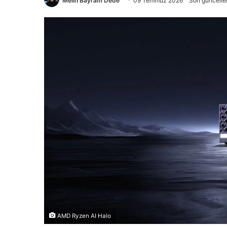
Melih Bayram Dede
09 Temmuz 2026
Son güncell
AMD Ryzen AI Halo