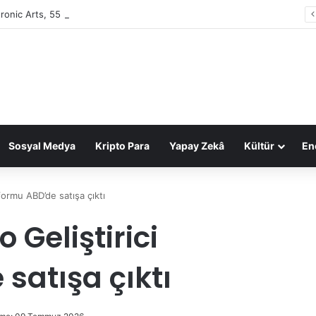
tronic Arts, 55 milyar dolarlık anlaşmayla Suudi Arabistan’ın oldu
Sosyal Medya
Kripto Para
Yapay Zekâ
Kültür
Ene
formu ABD’de satışa çıktı
 Geliştirici
satışa çıktı