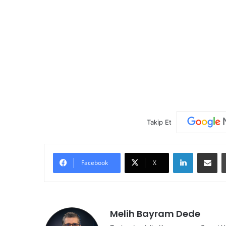
Takip Et
LinkedIn
E-Posta ile paylaş
Facebook
X
Melih Bayram Dede