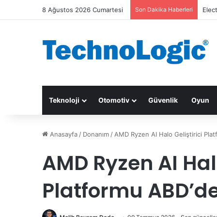
8 Ağustos 2026 Cumartesi
Son Dakika Haberleri
Elec
Teknoloji
Otomotiv
Güvenlik
Oyun
Anasayfa
/
Donanım
/
AMD Ryzen AI Halo Geliştirici Plat
AMD Ryzen AI Halo
Platformu ABD’de 