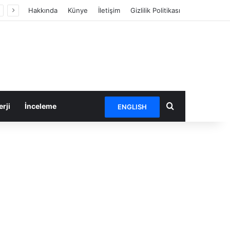
Hakkında
Künye
İletişim
Gizlilik Politikası
Arama yap ...
rji
İnceleme
ENGLISH