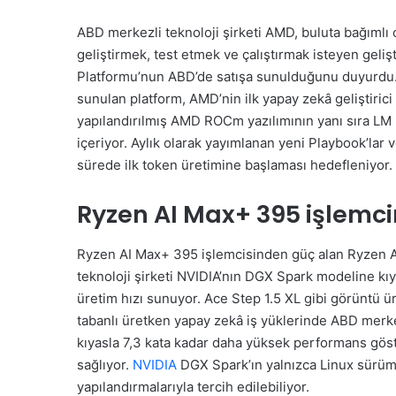
ABD merkezli teknoloji şirketi AMD, buluta bağımlı 
geliştirmek, test etmek ve çalıştırmak isteyen gelişti
Platformu’nun ABD’de satışa sunulduğunu duyurdu. M
sunulan platform, AMD’nin ilk yapay zekâ geliştirici
yapılandırılmış AMD ROCm yazılımının yanı sıra LM 
içeriyor. Aylık olarak yayımlanan yeni Playbook’lar v
sürede ilk token üretimine başlaması hedefleniyor.
Ryzen AI Max+ 395 işlemc
Ryzen AI Max+ 395 işlemcisinden güç alan Ryzen A
teknoloji şirketi NVIDIA’nın DGX Spark modeline k
üretim hızı sunuyor. Ace Step 1.5 XL gibi görüntü 
tabanlı üretken yapay zekâ iş yüklerinde ABD merke
kıyasla 7,3 kata kadar daha yüksek performans göste
sağlıyor.
NVIDIA
DGX Spark’ın yalnızca Linux sürü
yapılandırmalarıyla tercih edilebiliyor.