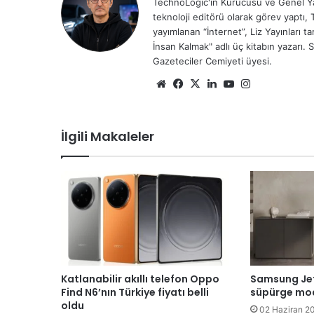
TechnoLogic'in Kurucusu ve Genel Yay
teknoloji editörü olarak görev yaptı, 
yayımlanan “İnternet”, Liz Yayınları 
İnsan Kalmak" adlı üç kitabın yazarı. 
Gazeteciler Cemiyeti üyesi.
We
Fa
X
Lin
Yo
Ins
b
ce
ke
uT
tag
sit
bo
dIn
ub
ra
İlgili Makaleler
esi
ok
e
m
Katlanabilir akıllı telefon Oppo
Samsung Jet
Find N6’nın Türkiye fiyatı belli
süpürge mod
oldu
02 Haziran 2