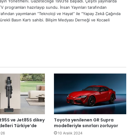
ın Yönetmeni. Gazeteciliğe 1993’te başladı. Çeşitli yayınlarda
TV programları hazırlayıp sundu. İnsan Yayınları tarafından
tarafından yayımlanan “Teknoloji ve Hayat” ile "Yapay Zekâ Çağında
Sürekli Basın Kartı sahibi. Bilişim Medyası Derneği ve Kocaeli
95S ve Jet85S dikey
Toyota yenilenen GR Supra
elleri Türkiye’de
modelleriyle sınırları zorluyor
026
10 Aralık 2024