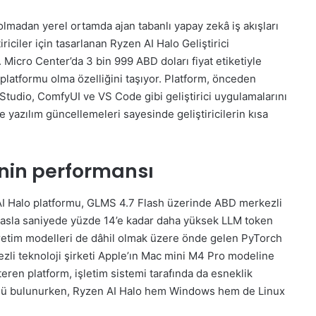
olmadan yerel ortamda ajan tabanlı yapay zekâ iş akışları
riciler için tasarlanan Ryzen AI Halo Geliştirici
icro Center’da 3 bin 999 ABD doları fiyat etiketiyle
 platformu olma özelliğini taşıyor. Platform, önceden
Studio, ComfyUI ve VS Code gibi geliştirici uygulamalarını
e yazılım güncellemeleri sayesinde geliştiricilerin kısa
inin performansı
I Halo platformu, GLMS 4.7 Flash üzerinde ABD merkezli
ıyasla saniyede yüzde 14’e kadar daha yüksek LLM token
üretim modelleri de dâhil olmak üzere önde gelen PyTorch
zli teknoloji şirketi Apple’ın Mac mini M4 Pro modeline
ren platform, işletim sistemi tarafında da esneklik
mü bulunurken, Ryzen AI Halo hem Windows hem de Linux