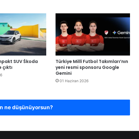
kompakt SUV Škoda
Türkiye Millî Futbol Takımları’nın
 çıktı
yeni resmi sponsoru Google
Gemini
26
01 Haziran 2026
en ne düşünüyorsun?