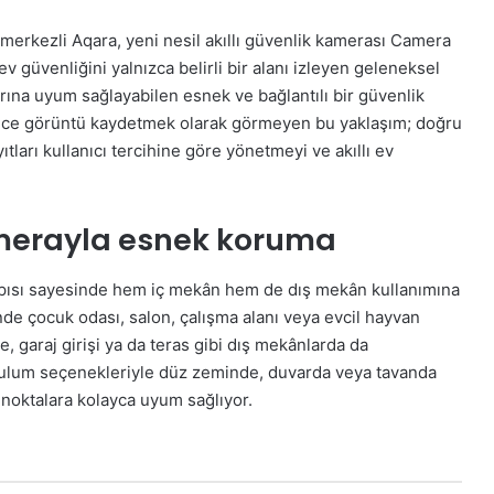
in merkezli Aqara, yeni nesil akıllı güvenlik kamerası Camera
 güvenliğini yalnızca belirli bir alanı izleyen geleneksel
rına uyum sağlayabilen esnek ve bağlantılı bir güvenlik
ece görüntü kaydetmek olarak görmeyen bu yaklaşım; doğru
ıtları kullanıcı tercihine göre yönetmeyi ve akıllı ev
amerayla esnek koruma
apısı sayesinde hem iç mekân hem de dış mekân kullanımına
nde çocuk odası, salon, çalışma alanı veya evcil hayvan
e, garaj girişi ya da teras gibi dış mekânlarda da
rulum seçenekleriyle düz zeminde, duvarda veya tavanda
 noktalara kolayca uyum sağlıyor.