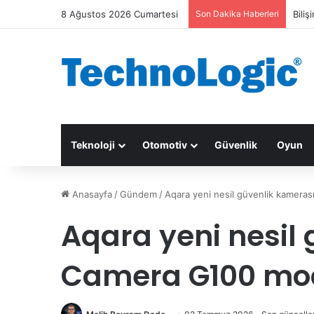
8 Ağustos 2026 Cumartesi
Son Dakika Haberleri
Biliş
Teknoloji
Otomotiv
Güvenlik
Oyun
Anasayfa
/
Gündem
/
Aqara yeni nesil güvenlik kamera
Aqara yeni nesil
Camera G100 mod