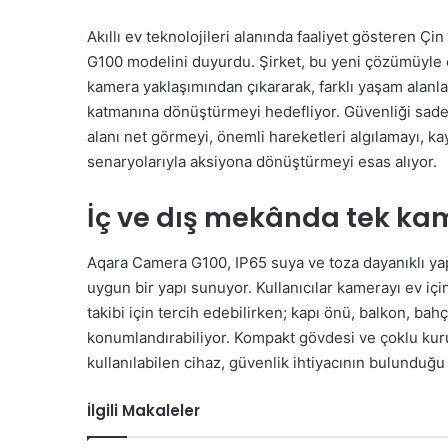
Akıllı ev teknolojileri alanında faaliyet gösteren Ç
G100 modelini duyurdu. Şirket, bu yeni çözümüyle ev
kamera yaklaşımından çıkararak, farklı yaşam alanla
katmanına dönüştürmeyi hedefliyor. Güvenliği sad
alanı net görmeyi, önemli hareketleri algılamayı, kay
senaryolarıyla aksiyona dönüştürmeyi esas alıyor.
İç ve dış mekânda tek k
Aqara Camera G100, IP65 suya ve toza dayanıklı y
uygun bir yapı sunuyor. Kullanıcılar kamerayı ev içi
takibi için tercih edebilirken; kapı önü, balkon, bahç
konumlandırabiliyor. Kompakt gövdesi ve çoklu ku
kullanılabilen cihaz, güvenlik ihtiyacının bulunduğu
İlgili Makaleler