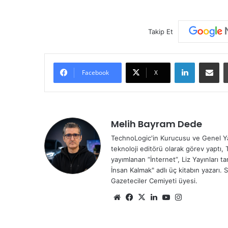
Takip Et
LinkedIn
E-Posta ile paylaş
Facebook
X
Melih Bayram Dede
TechnoLogic'in Kurucusu ve Genel Yay
teknoloji editörü olarak görev yaptı, 
yayımlanan “İnternet”, Liz Yayınları 
İnsan Kalmak" adlı üç kitabın yazarı. 
Gazeteciler Cemiyeti üyesi.
We
Fa
X
Lin
Yo
Ins
b
ce
ke
uT
tag
sit
bo
dIn
ub
ra