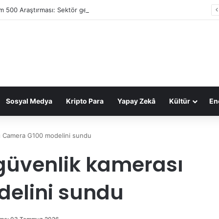
im 500 Araştırması: Sektör gelirleri 1,6 trilyon TL’ye ulaştı
Sosyal Medya
Kripto Para
Yapay Zekâ
Kültür
Ene
sı Camera G100 modelini sundu
 güvenlik kamerası
elini sundu