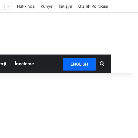
Hakkında
Künye
İletişim
Gizlilik Politikası
Arama yap ...
rji
İnceleme
ENGLISH