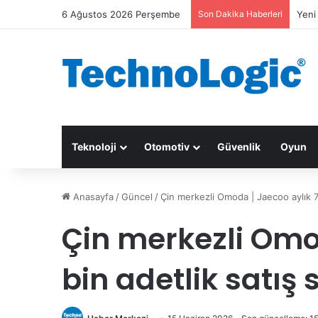
6 Ağustos 2026 Perşembe
Son Dakika Haberleri
Yeni
Teknoloji
Otomotiv
Güvenlik
Oyun
Anasayfa
/
Güncel
/
Çin merkezli Omoda | Jaecoo aylık 75 
Çin merkezli Omo
bin adetlik satış s