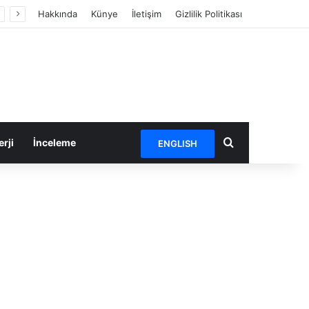
Hakkında
Künye
İletişim
Gizlilik Politikası
Arama yap ...
rji
İnceleme
ENGLISH