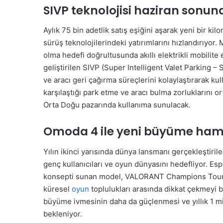
SIVP teknolojisi haziran sonu
Aylık 75 bin adetlik satış eşiğini aşarak yeni bir ki
sürüş teknolojilerindeki yatırımlarını hızlandırıyor.
olma hedefi doğrultusunda akıllı elektrikli mobili
geliştirilen SIVP (Super Intelligent Valet Parking – 
ve aracı geri çağırma süreçlerini kolaylaştırarak kul
karşılaştığı park etme ve aracı bulma zorluklarını 
Orta Doğu pazarında kullanıma sunulacak.
Omoda 4 ile yeni büyüme ham
Yılın ikinci yarısında dünya lansmanı gerçekleştiril
genç kullanıcıları ve oyun dünyasını hedefliyor. Es
konsepti sunan model, VALORANT Champions Tour E
küresel
oyun
toplulukları arasında dikkat çekmeyi 
büyüme ivmesinin daha da güçlenmesi ve yıllık 1 mi
bekleniyor.