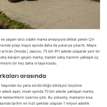
u ve yaşam tarzı odaklı marka anlayışıyla dikkat çeken Çin
ında çıtayı mayıs ayında daha da yukarıya çıkarttı. Mayıs
66 artıran Omoda | Jaecoo, 75 bin 911 adede ulaşarak yeni bir
 satış barajını geçen marka, toplam satış hacmini yaklaşık üç
vmesini bir kez daha ortaya koydu.
rkaları arasında
ı başından bu yana sürdürdüğü etkileyici büyüme
n adedi aşan, nisan ayında 70 bin adede yaklaşan marka,
k beklentilerin üzerine çıktı. Bu yükseliş, markanın kısa
ında tarihin en hızlı şekilde ulaşılan 1 milyon adetlik