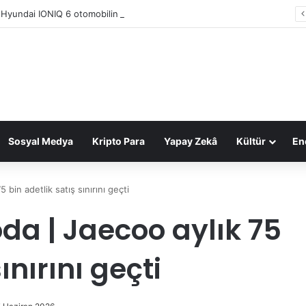
 Hyundai IONIQ 6 otomobilin Türkiye fiyatı belli oldu
Sosyal Medya
Kripto Para
Yapay Zekâ
Kültür
Ene
bin adetlik satış sınırını geçti
da | Jaecoo aylık 75
ınırını geçti