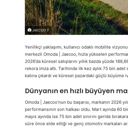
JAECOO 7
Yenilikçi yaklaşımı, kullanıcı odaklı mobilite vizyon
merkezli Omoda | Jaecoo, hızla yükselen performans
2026’da küresel satışlarını yıllık bazda yüzde 188,
rekora imza attı. Tarihinde ilk kez aylık 75 bin adet
katına çıkardı ve küresel pazardaki güçlü büyüme i
Dünyanın en hızlı büyüyen ma
Omoda | Jaecoo’nun bu başarısı, markanın 2026 yıl
performansının son halkası oldu. Mart ayında 60 bi
mayıs ayında ise 75 bin adet sınırını geride bırakara
süre önce elde ettiği ve genç otomotiv markaları aras