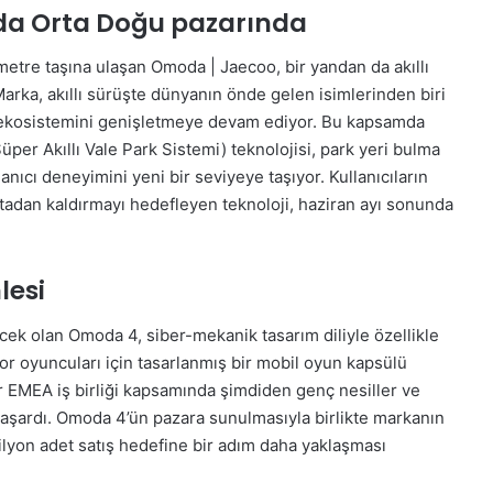
nda Orta Doğu pazarında
lometre taşına ulaşan Omoda | Jaecoo, bir yandan da akıllı
 Marka, akıllı sürüşte dünyanın önde gelen isimlerinden biri
te ekosistemini genişletmeye devam ediyor. Bu kapsamda
Süper Akıllı Vale Park Sistemi) teknolojisi, park yeri bulma
lanıcı deneyimini yeni bir seviyeye taşıyor. Kullanıcıların
ortadan kaldırmayı hedefleyen teknoloji, haziran ayı sonunda
lesi
ecek olan Omoda 4, siber-mekanik tasarım diliyle özellikle
por oyuncuları için tasarlanmış bir mobil oyun kapsülü
MEA iş birliği kapsamında şimdiden genç nesiller ve
başardı. Omoda 4’ün pazara sunulmasıyla birlikte markanın
lyon adet satış hedefine bir adım daha yaklaşması