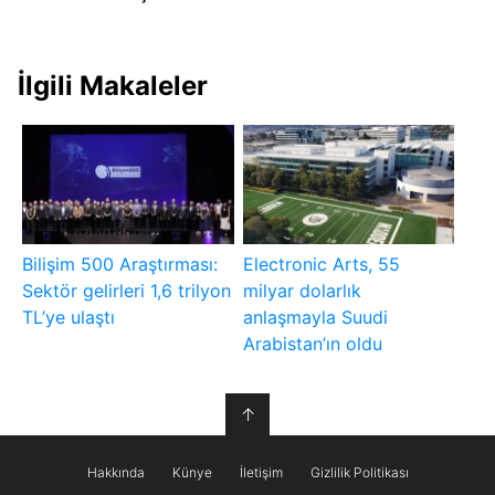
İlgili Makaleler
Bilişim 500 Araştırması:
Electronic Arts, 55
Sektör gelirleri 1,6 trilyon
milyar dolarlık
TL’ye ulaştı
anlaşmayla Suudi
Arabistan’ın oldu
↑
Hakkında
Künye
İletişim
Gizlilik Politikası