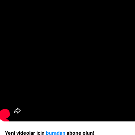
Yeni videolar için
buradan
abone olun!