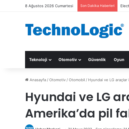
8 Ağustos 2026 Cumartesi
Son Dakika Haberleri
Elec
Teknoloji
Otomotiv
Güvenlik
Oyun
Anasayfa
/
Otomotiv
/
Otomobil
/
Hyundai ve LG araçlar i
Hyundai ve LG ara
Amerika’da pil fa