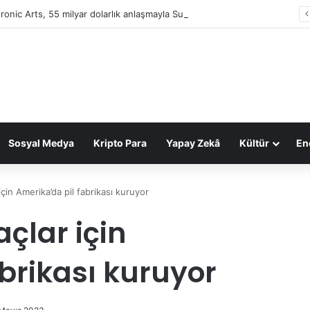
tronic Arts, 55 milyar dolarlık anlaşmayla Suudi Arabistan’ın oldu
Sosyal Medya
Kripto Para
Yapay Zekâ
Kültür
Ene
çin Amerika’da pil fabrikası kuruyor
çlar için
brikası kuruyor