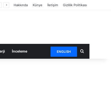
Hakkında
Künye
İletişim
Gizlilik Politikası
Arama yap ...
rji
İnceleme
ENGLISH