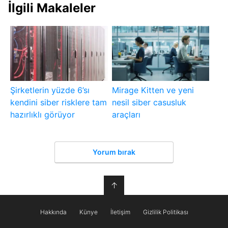
İlgili Makaleler
Şirketlerin yüzde 6’sı
Mirage Kitten ve yeni
kendini siber risklere tam
nesil siber casusluk
hazırlıklı görüyor
araçları
Yorum bırak
↑
Hakkında
Künye
İletişim
Gizlilik Politikası