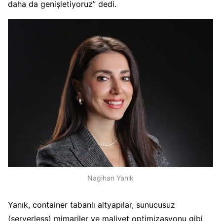
daha da genişletiyoruz” dedi.
Nagihan Yanık
Yanık, container tabanlı altyapılar, sunucusuz
(serverless) mimariler ve maliyet optimizasyonu gibi