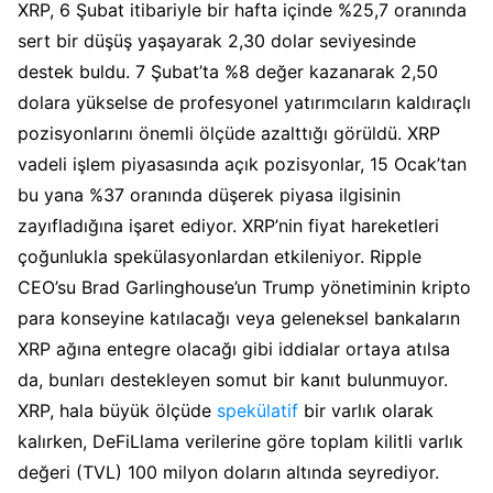
XRP, 6 Şubat itibariyle bir hafta içinde %25,7 oranında
sert bir düşüş yaşayarak 2,30 dolar seviyesinde
destek buldu. 7 Şubat’ta %8 değer kazanarak 2,50
dolara yükselse de profesyonel yatırımcıların kaldıraçlı
pozisyonlarını önemli ölçüde azalttığı görüldü. XRP
vadeli işlem piyasasında açık pozisyonlar, 15 Ocak’tan
bu yana %37 oranında düşerek piyasa ilgisinin
zayıfladığına işaret ediyor. XRP’nin fiyat hareketleri
çoğunlukla spekülasyonlardan etkileniyor. Ripple
CEO’su Brad Garlinghouse’un Trump yönetiminin kripto
para konseyine katılacağı veya geleneksel bankaların
XRP ağına entegre olacağı gibi iddialar ortaya atılsa
da, bunları destekleyen somut bir kanıt bulunmuyor.
XRP, hala büyük ölçüde
spekülatif
bir varlık olarak
kalırken, DeFiLlama verilerine göre toplam kilitli varlık
değeri (TVL) 100 milyon doların altında seyrediyor.