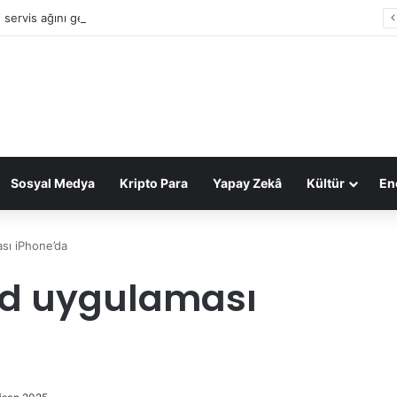
 servis ağını genişletiyor: Yıl sonunda 64 noktada olacak
Sosyal Medya
Kripto Para
Yapay Zekâ
Kültür
Ene
sı iPhone’da
rd uygulaması