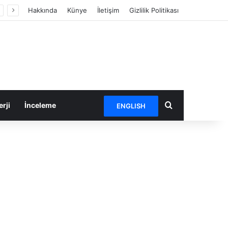
Hakkında
Künye
İletişim
Gizlilik Politikası
Arama yap ...
rji
İnceleme
ENGLISH