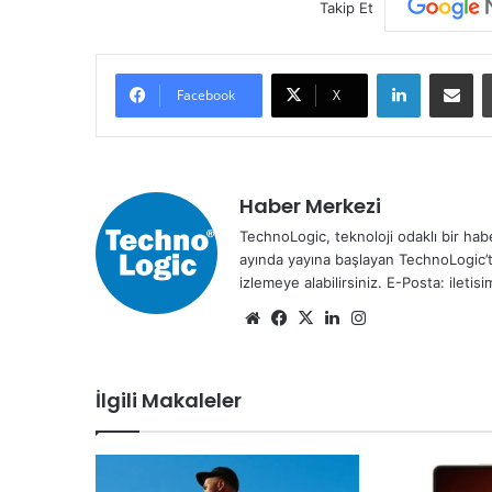
Takip Et
LinkedIn
E-Posta ile paylaş
Facebook
X
Haber Merkezi
TechnoLogic, teknoloji odaklı bir habe
ayında yayına başlayan TechnoLogic’t
izlemeye alabilirsiniz. E-Posta: ileti
We
Fa
X
Lin
Ins
b
ce
ke
tag
sit
bo
dIn
ra
İlgili Makaleler
esi
ok
m