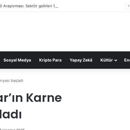
0 Araştırması: Sektör gelirleri 1,6 trilyon TL’ye ulaştı
Sosyal Medya
Kripto Para
Yapay Zekâ
Kültür
Ene
nyası başladı
ar’ın Karne
ladı