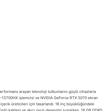
erformans arayan teknoloji tutkunlarını güçlü cihazlarla
 i7-13700HX işlemcisi ve NVIDIA GeForce RTX 5070 ekran
çerik üreticileri için tasarlandı. 16 inç büyüklüğündeki
rüntü kalitesi ve akıcı oyun deneyimi sunarken, 16 GB DDR5