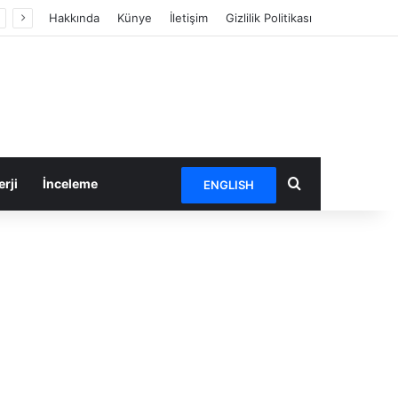
Hakkında
Künye
İletişim
Gizlilik Politikası
Arama yap ...
rji
İnceleme
ENGLISH