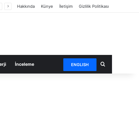
Hakkında
Künye
İletişim
Gizlilik Politikası
Arama yap ...
rji
İnceleme
ENGLISH