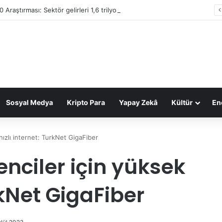
0 Araştırması: Sektör gelirleri 1,6 trilyon TL’ye ulaştı
Sosyal Medya
Kripto Para
Yapay Zekâ
Kültür
Ene
ızlı internet: TurkNet GigaFiber
nciler için yüksek
rkNet GigaFiber