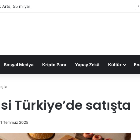
c Arts, 55 milyar dolarlık anlaşmayla Suudi Arabistan’ın oldu
Sosyal Medya
Kripto Para
Yapay Zekâ
Kültür
Ene
ışta
si Türkiye’de satışta
01 Temmuz 2025