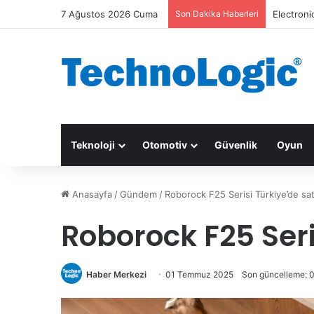
7 Ağustos 2026 Cuma
Son Dakika Haberleri
Electroni
Teknoloji
Otomotiv
Güvenlik
Oyun
Anasayfa
/
Gündem
/
Roborock F25 Serisi Türkiye’de sat
Roborock F25 Seri
Haber Merkezi
01 Temmuz 2025
Son güncelleme: 