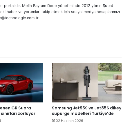
r portalıdır.
Melih Bayram Dede
yönetiminde 2012 yılının Şubat
eki haber ve yorumları takip etmek için sosyal medya hesaplarımızı
sim@technologic.com.tr
lenen GR Supra
Samsung Jet95S ve Jet85S dikey
sınırları zorluyor
süpürge modelleri Türkiye’de
4
02 Haziran 2026