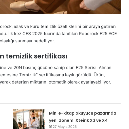
orock, ıslak ve kuru temizlik özelliklerini bir araya getiren
ndu. İlk kez CES 2025 fuarında tanıtılan Roborock F25 ACE
laylığı sunmayı hedefliyor.
 temizlik sertifikası
ine ve 20N basınç gücüne sahip olan F25 Serisi, Alman
mesine Temizlik” sertifikasına layık görüldü. Ürün,
arak deterjan miktarını otomatik olarak ayarlayabiliyor.
Mini e-kitap okuyucu pazarında
yeni dönem: Xteink X3 ve X4
27 Mayıs 2026