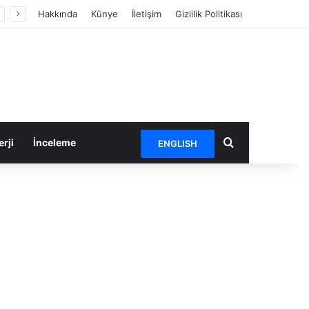
Hakkında
Künye
İletişim
Gizlilik Politikası
Arama yap ...
rji
İnceleme
ENGLISH