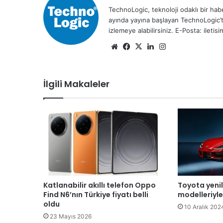
TechnoLogic, teknoloji odaklı bir habe
ayında yayına başlayan TechnoLogic’t
izlemeye alabilirsiniz. E-Posta: ileti
We
Fa
X
Lin
Ins
b
ce
ke
tag
sit
bo
dIn
ra
İlgili Makaleler
esi
ok
m
Katlanabilir akıllı telefon Oppo
Toyota yeni
Find N6’nın Türkiye fiyatı belli
modelleriyle 
oldu
10 Aralık 202
23 Mayıs 2026