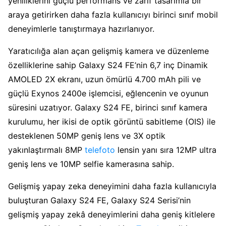
yeniliklerini güçlü performans ve zarif tasarımla bir
araya getirirken daha fazla kullanıcıyı birinci sınıf mobil
deneyimlerle tanıştırmaya hazırlanıyor.
Yaratıcılığa alan açan gelişmiş kamera ve düzenleme
özelliklerine sahip Galaxy S24 FE’nin 6,7 inç Dinamik
AMOLED 2X ekranı, uzun ömürlü 4.700 mAh pili ve
güçlü Exynos 2400e işlemcisi, eğlencenin ve oyunun
süresini uzatıyor. Galaxy S24 FE, birinci sınıf kamera
kurulumu, her ikisi de optik görüntü sabitleme (OIS) ile
desteklenen 50MP geniş lens ve 3X optik
yakınlaştırmalı 8MP
telefoto
lensin yanı sıra 12MP ultra
geniş lens ve 10MP selfie kamerasına sahip.
Gelişmiş yapay zeka deneyimini daha fazla kullanıcıyla
buluşturan Galaxy S24 FE, Galaxy S24 Serisi’nin
gelişmiş yapay zekâ deneyimlerini daha geniş kitlelere