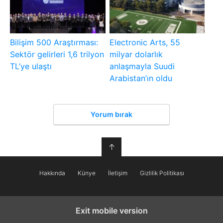
Bilişim 500 Araştırması:
Electronic Arts, 55
Sektör gelirleri 1,6 trilyon
milyar dolarlık
TL’ye ulaştı
anlaşmayla Suudi
Arabistan’ın oldu
Yorum bırak
↑
Hakkında
Künye
İletişim
Gizlilik Politikası
Exit mobile version