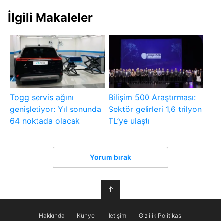
İlgili Makaleler
Togg servis ağını
Bilişim 500 Araştırması:
genişletiyor: Yıl sonunda
Sektör gelirleri 1,6 trilyon
64 noktada olacak
TL’ye ulaştı
Yorum bırak
↑
Hakkında
Künye
İletişim
Gizlilik Politikası