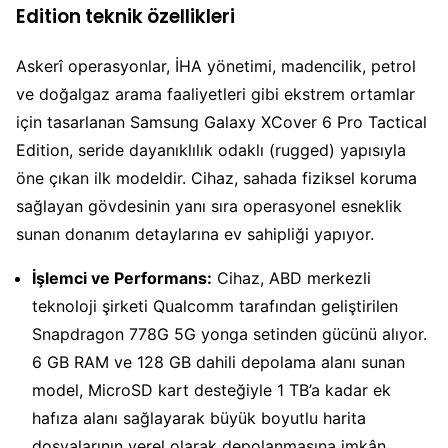
Edition teknik özellikleri
Askerî operasyonlar, İHA yönetimi, madencilik, petrol
ve doğalgaz arama faaliyetleri gibi ekstrem ortamlar
için tasarlanan Samsung Galaxy XCover 6 Pro Tactical
Edition, seride dayanıklılık odaklı (rugged) yapısıyla
öne çıkan ilk modeldir. Cihaz, sahada fiziksel koruma
sağlayan gövdesinin yanı sıra operasyonel esneklik
sunan donanım detaylarına ev sahipliği yapıyor.
İşlemci ve Performans:
Cihaz, ABD merkezli
teknoloji şirketi Qualcomm tarafından geliştirilen
Snapdragon 778G 5G yonga setinden gücünü alıyor.
6 GB RAM ve 128 GB dahili depolama alanı sunan
model, MicroSD kart desteğiyle 1 TB’a kadar ek
hafıza alanı sağlayarak büyük boyutlu harita
dosyalarının yerel olarak depolanmasına imkân