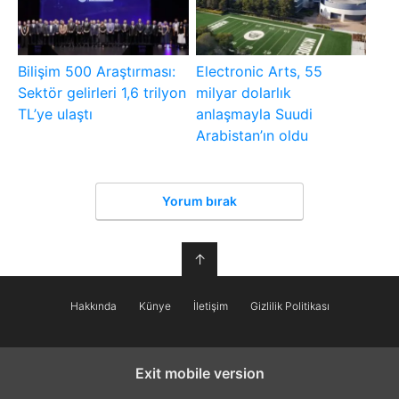
Bilişim 500 Araştırması:
Electronic Arts, 55
Sektör gelirleri 1,6 trilyon
milyar dolarlık
TL’ye ulaştı
anlaşmayla Suudi
Arabistan’ın oldu
Yorum bırak
↑
Hakkında
Künye
İletişim
Gizlilik Politikası
Exit mobile version