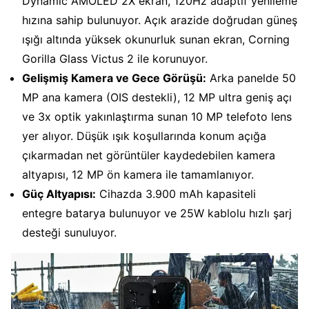
Dynamic AMOLED 2X ekran, 120Hz adaptif yenileme
hızına sahip bulunuyor. Açık arazide doğrudan güneş
ışığı altında yüksek okunurluk sunan ekran, Corning
Gorilla Glass Victus 2 ile korunuyor.
Gelişmiş Kamera ve Gece Görüşü:
Arka panelde 50
MP ana kamera (OIS destekli), 12 MP ultra geniş açı
ve 3x optik yakınlaştırma sunan 10 MP telefoto lens
yer alıyor. Düşük ışık koşullarında konum açığa
çıkarmadan net görüntüler kaydedebilen kamera
altyapısı, 12 MP ön kamera ile tamamlanıyor.
Güç Altyapısı:
Cihazda 3.900 mAh kapasiteli
entegre batarya bulunuyor ve 25W kablolu hızlı şarj
desteği sunuluyor.