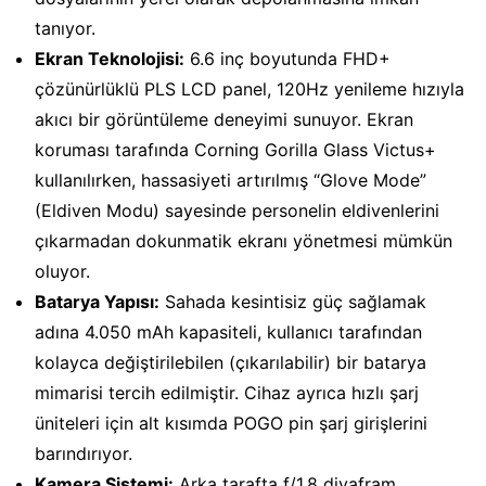
tanıyor.
Ekran Teknolojisi:
6.6 inç boyutunda FHD+
çözünürlüklü PLS LCD panel, 120Hz yenileme hızıyla
akıcı bir görüntüleme deneyimi sunuyor. Ekran
koruması tarafında Corning Gorilla Glass Victus+
kullanılırken, hassasiyeti artırılmış “Glove Mode”
(Eldiven Modu) sayesinde personelin eldivenlerini
çıkarmadan dokunmatik ekranı yönetmesi mümkün
oluyor.
Batarya Yapısı:
Sahada kesintisiz güç sağlamak
adına 4.050 mAh kapasiteli, kullanıcı tarafından
kolayca değiştirilebilen (çıkarılabilir) bir batarya
mimarisi tercih edilmiştir. Cihaz ayrıca hızlı şarj
üniteleri için alt kısımda POGO pin şarj girişlerini
barındırıyor.
Kamera Sistemi:
Arka tarafta f/1.8 diyafram