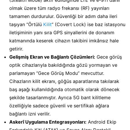
(Stealth Mode) aktif edildiğinde LTE ve e-911 dahil
olmak üzere tüm radyo frekansı (RF) yayınları
tamamen durdurulur. Güvenliği bir adım daha ileri
taşıyan “Örtülü
Kilit
” (Covert Lock) ise baz istasyonu
iletişiminin yanı sıra GPS sinyallerini de donanım
katmanında keserek cihazın takibini imkânsız hale
getirir.
Gelişmiş Ekran ve Bağlantı Çözümleri:
Gece görüş
optik cihazlarıyla bakıldığında gözü yormayan ve
parlamayan “Gece Görüş Modu” mevcuttur.
Cihazların kilit ekranı, göğüs aparatlarına takılarak
baş aşağı kullanıldığında otomatik olarak dönecek
şekilde tasarlanmıştır. Ayrıca 5G bant kilitleme
özelliğiyle sadece güvenli ve sertifikalı ağlara
bağlantı izni verilir.
Askerî Uygulama Entegrasyonları:
Android Ekip