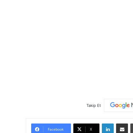
Takip Et
LinkedIn
E-Posta ile paylaş
Facebook
X