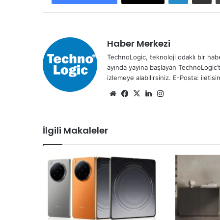
Haber Merkezi
TechnoLogic, teknoloji odaklı bir habe
ayında yayına başlayan TechnoLogic’t
izlemeye alabilirsiniz. E-Posta: ileti
We
Fa
X
Lin
Ins
b
ce
ke
tag
sit
bo
dIn
ra
İlgili Makaleler
esi
ok
m