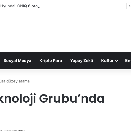
 Hyundai IONIQ 6 otomobilin Türkiye fiyatı belli oldu
Sosyal Medya
Kripto Para
Yapay Zekâ
Kültür
Ene
 üst düzey atama
eknoloji Grubu’nda