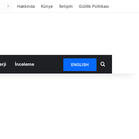
Hakkında
Künye
İletişim
Gizlilik Politikası
Arama yap ...
rji
İnceleme
ENGLISH