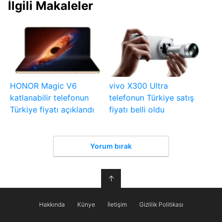
İlgili Makaleler
HONOR Magic V6
vivo X300 Ultra
katlanabilir telefonun
telefonun Türkiye satış
Türkiye fiyatı açıklandı
fiyatı belli oldu
Yorum bırak
↑
Hakkında
Künye
İletişim
Gizlilik Politikası