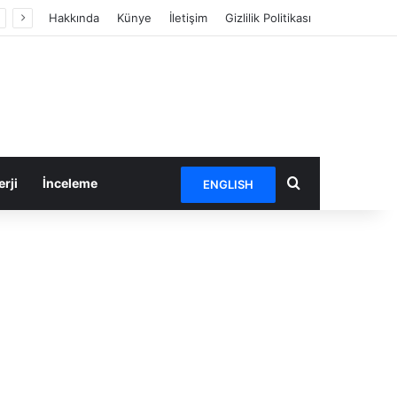
Hakkında
Künye
İletişim
Gizlilik Politikası
Arama yap ...
rji
İnceleme
ENGLISH