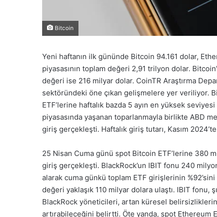
Bitcoin
Yeni haftanın ilk gününde Bitcoin 94.161 dolar, Eth
piyasasının toplam değeri 2,91 trilyon dolar. Bitcoin
değeri ise 216 milyar dolar. CoinTR Araştırma Depa
sektöründeki öne çıkan gelişmelere yer veriliyor. Bit
ETF’lerine haftalık bazda 5 ayın en yüksek seviyesi o
piyasasında yaşanan toparlanmayla birlikte ABD merk
giriş gerçekleşti. Haftalık giriş tutarı, Kasım 2024’
25 Nisan Cuma günü spot Bitcoin ETF’lerine 380 mily
giriş gerçekleşti. BlackRock’un IBIT fonu 240 milyon
alarak cuma günkü toplam ETF girişlerinin %92’sini 
değeri yaklaşık 110 milyar dolara ulaştı. IBIT fonu,
BlackRock yöneticileri, artan küresel belirsizliklerin
artırabileceğini belirtti. Öte yanda, spot Ethereum ET