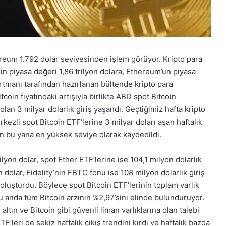
ereum 1.792 dolar seviyesinden işlem görüyor. Kripto para
’in piyasa değeri 1,86 trilyon dolara, Ethereum’un piyasa
rtmanı tarafından hazırlanan bültende kripto para
coin fiyatındaki artışıyla birlikte ABD spot Bitcoin
lan 3 milyar dolarlık giriş yaşandı. Geçtiğimiz hafta kripto
ezli spot Bitcoin ETF’lerine 3 milyar doları aşan haftalık
ten bu yana en yüksek seviye olarak kaydedildi.
on dolar, spot Ether ETF’lerine ise 104,1 milyon dolarlık
 dolar, Fidelity’nin FBTC fonu ise 108 milyon dolarlık giriş
oluşturdu. Böylece spot Bitcoin ETF’lerinin toplam varlık
 şu anda tüm Bitcoin arzının %2,97’sini elinde bulunduruyor.
 altın ve Bitcoin gibi güvenli liman varlıklarına olan talebi
F’leri de sekiz haftalık çıkış trendini kırdı ve haftalık bazda