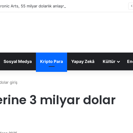
tronic Arts, 55 milyar dolarlık anlaşmayla Suudi Arabistan’ın oldu
Sosyal Medya
Kripto Para
Yapay Zekâ
Kültür
Ene
dolar giriş
erine 3 milyar dolar