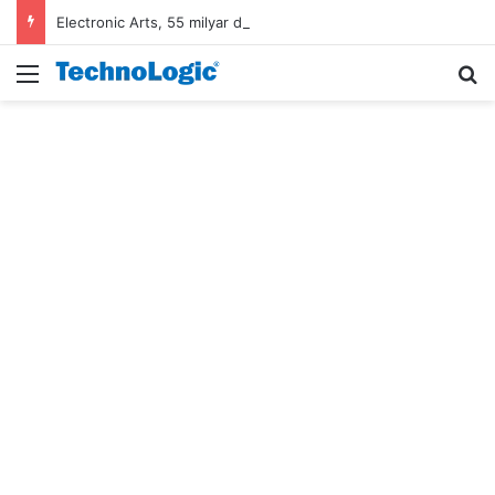
Electronic Arts, 55 milyar dolarlık anlaşmayla Suudi Arabistan’ın oldu
Menü
A