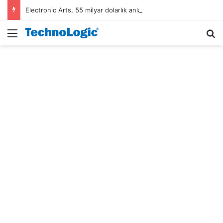
Electronic Arts, 55 milyar dolarlık anlaşmayla Suudi Arabistan’ın oldu
Menü
A