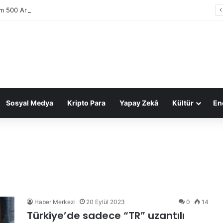
im 500 Araştırması: Sektör gelirleri 1,6 trilyon TL’ye ulaştı
Sosyal Medya
Kripto Para
Yapay Zekâ
Kültür
Ene
Haber Merkezi
20 Eylül 2023
0
14
Türkiye’de sadece “TR” uzantılı