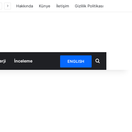
Hakkında
Künye
İletişim
Gizlilik Politikası
Arama yap ...
rji
İnceleme
ENGLISH