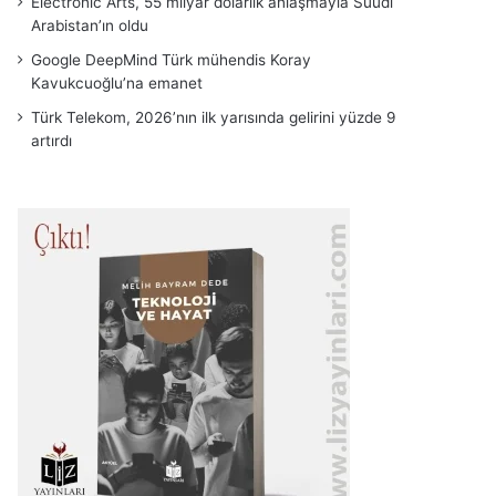
Electronic Arts, 55 milyar dolarlık anlaşmayla Suudi
Arabistan’ın oldu
Google DeepMind Türk mühendis Koray
Kavukcuoğlu’na emanet
Türk Telekom, 2026’nın ilk yarısında gelirini yüzde 9
artırdı