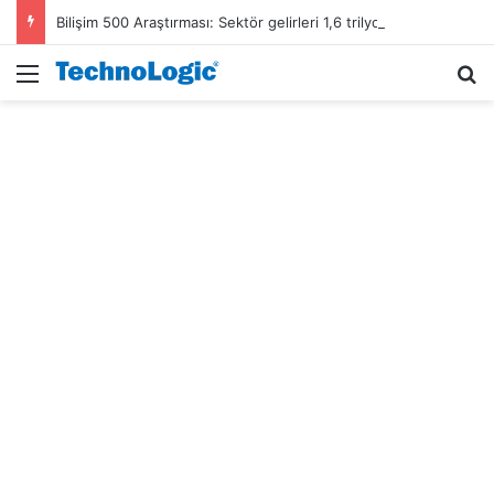
Bilişim 500 Araştırması: Sektör gelirleri 1,6 trilyon TL’ye ulaştı
Menü
A