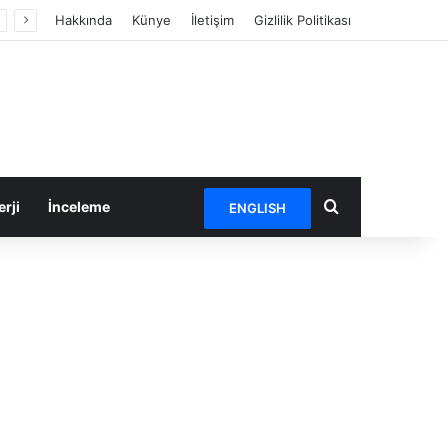
Hakkında
Künye
İletişim
Gizlilik Politikası
Arama yap ...
rji
İnceleme
ENGLISH