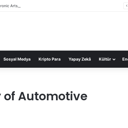
tronic Arts, 55 milyar dolarlık anlaşmayla Suudi Arabistan’ın oldu
Sosyal Medya
Kripto Para
Yapay Zekâ
Kültür
Ene
 of Automotive