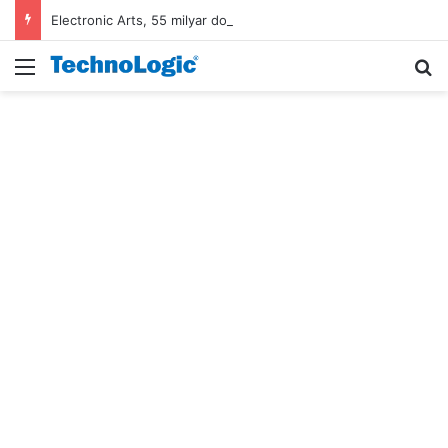
Electronic Arts, 55 milyar dolarlık anlaşmayla Suudi Arabistan’ın oldu
Menü
A