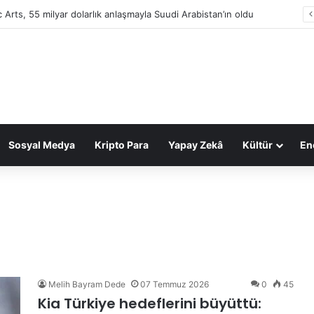
c Arts, 55 milyar dolarlık anlaşmayla Suudi Arabistan’ın oldu
Sosyal Medya
Kripto Para
Yapay Zekâ
Kültür
Ene
Melih Bayram Dede
07 Temmuz 2026
0
45
Kia Türkiye hedeflerini büyüttü: