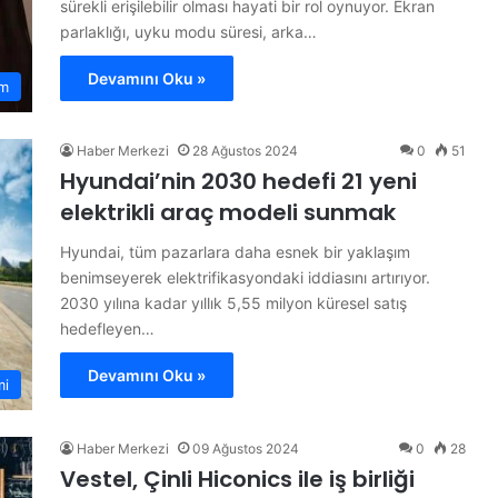
sürekli erişilebilir olması hayati bir rol oynuyor. Ekran
parlaklığı, uyku modu süresi, arka…
Devamını Oku »
m
Haber Merkezi
28 Ağustos 2024
0
51
Hyundai’nin 2030 hedefi 21 yeni
elektrikli araç modeli sunmak
Hyundai, tüm pazarlara daha esnek bir yaklaşım
benimseyerek elektrifikasyondaki iddiasını artırıyor.
2030 yılına kadar yıllık 5,55 milyon küresel satış
hedefleyen…
Devamını Oku »
mi
Haber Merkezi
09 Ağustos 2024
0
28
Vestel, Çinli Hiconics ile iş birliği