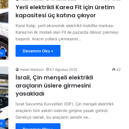
Yerli elektrikli Karea Fit için üretim
kapasitesi üç katına çıkıyor
Karel Kalıp, yerli ekonomik elektrikli mobilite markası
Karea’nın ilk modeli olan Fit ile pazarda dikkat çekmeyi
başardı. Aracın yollara çıkmasının…
Devamını Oku »
mi
Haber Merkezi
07 Ağustos 2025
42
İsrail, Çin menşeli elektrikli
araçların üslere girmesini
yasakladı
İsrail Savunma Kuvvetleri (IDF), Çin menşeli elektrikli
araçların tüm askeri üslerde girişine yasak getirdi.
Gerekçe olarak, bu araçların sensör ve…
mi