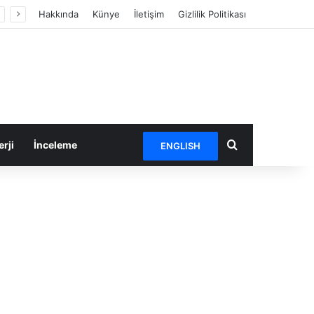
Hakkında
Künye
İletişim
Gizlilik Politikası
Arama yap ...
rji
İnceleme
ENGLISH