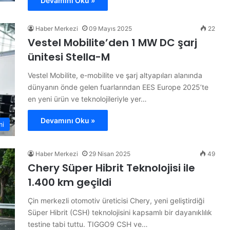
Devamını Oku »
Haber Merkezi
09 Mayıs 2025
22
Vestel Mobilite’den 1 MW DC şarj
ünitesi Stella-M
Vestel Mobilite, e-mobilite ve şarj altyapıları alanında
dünyanın önde gelen fuarlarından EES Europe 2025’te
en yeni ürün ve teknolojileriyle yer…
Devamını Oku »
mi
Haber Merkezi
29 Nisan 2025
49
Chery Süper Hibrit Teknolojisi ile
1.400 km geçildi
Çin merkezli otomotiv üreticisi Chery, yeni geliştirdiği
Süper Hibrit (CSH) teknolojisini kapsamlı bir dayanıklılık
testine tabi tuttu. TIGGO9 CSH ve…