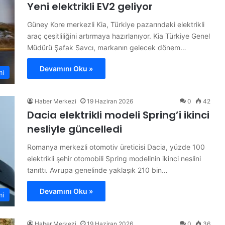
Yeni elektrikli EV2 geliyor
Güney Kore merkezli Kia, Türkiye pazarındaki elektrikli
araç çeşitliliğini artırmaya hazırlanıyor. Kia Türkiye Genel
Müdürü Şafak Savcı, markanın gelecek dönem…
Devamını Oku »
mi
Haber Merkezi
19 Haziran 2026
0
42
Dacia elektrikli modeli Spring’i ikinci
nesliyle güncelledi
Romanya merkezli otomotiv üreticisi Dacia, yüzde 100
elektrikli şehir otomobili Spring modelinin ikinci neslini
tanıttı. Avrupa genelinde yaklaşık 210 bin…
Devamını Oku »
mi
Haber Merkezi
19 Haziran 2026
0
36