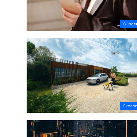
Günde
Ekono