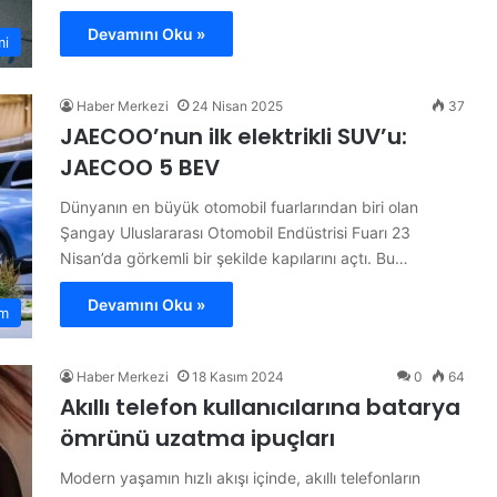
Devamını Oku »
mi
Haber Merkezi
24 Nisan 2025
37
JAECOO’nun ilk elektrikli SUV’u:
JAECOO 5 BEV
Dünyanın en büyük otomobil fuarlarından biri olan
Şangay Uluslararası Otomobil Endüstrisi Fuarı 23
Nisan’da görkemli bir şekilde kapılarını açtı. Bu…
Devamını Oku »
m
Haber Merkezi
18 Kasım 2024
0
64
Akıllı telefon kullanıcılarına batarya
ömrünü uzatma ipuçları
Modern yaşamın hızlı akışı içinde, akıllı telefonların