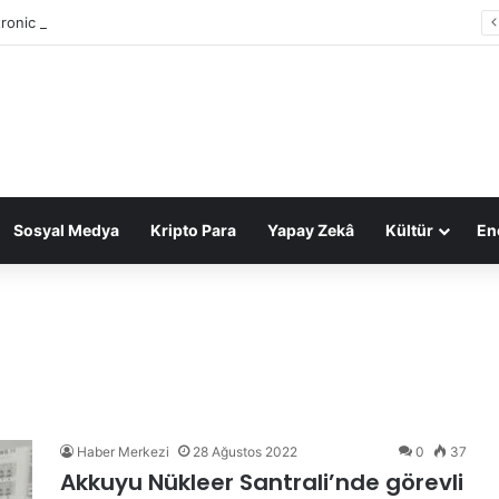
tronic Arts, 55 milyar dolarlık anlaşmayla Suudi Arabistan’ın oldu
Sosyal Medya
Kripto Para
Yapay Zekâ
Kültür
Ene
Haber Merkezi
28 Ağustos 2022
0
37
Akkuyu Nükleer Santrali’nde görevli