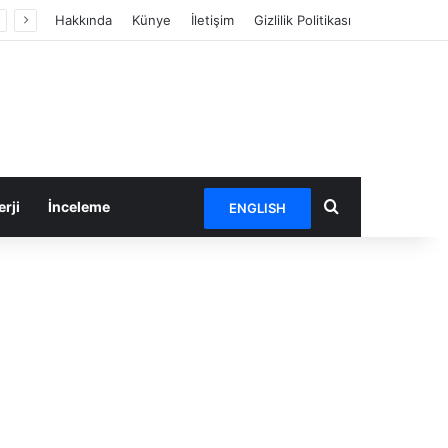
Hakkında
Künye
İletişim
Gizlilik Politikası
Arama yap ...
rji
İnceleme
ENGLISH