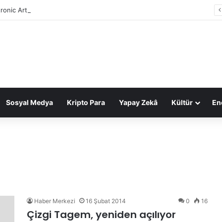
tronic Arts, 55 milyar dolarlık anlaşmayla Suudi Arabistan’ın oldu
Sosyal Medya
Kripto Para
Yapay Zekâ
Kültür
Ene
Haber Merkezi
16 Şubat 2014
0
16
Çizgi Tagem, yeniden açılıyor