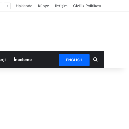
Hakkında
Künye
İletişim
Gizlilik Politikası
Arama yap ...
rji
İnceleme
ENGLISH