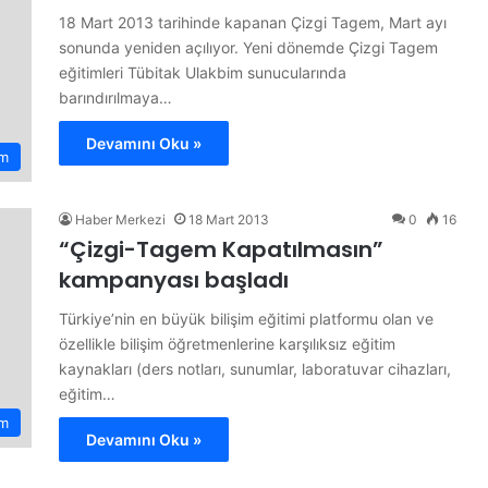
18 Mart 2013 tarihinde kapanan Çizgi Tagem, Mart ayı
sonunda yeniden açılıyor. Yeni dönemde Çizgi Tagem
eğitimleri Tübitak Ulakbim sunucularında
barındırılmaya…
Devamını Oku »
m
Haber Merkezi
18 Mart 2013
0
16
“Çizgi-Tagem Kapatılmasın”
kampanyası başladı
Türkiye’nin en büyük bilişim eğitimi platformu olan ve
özellikle bilişim öğretmenlerine karşılıksız eğitim
kaynakları (ders notları, sunumlar, laboratuvar cihazları,
eğitim…
m
Devamını Oku »