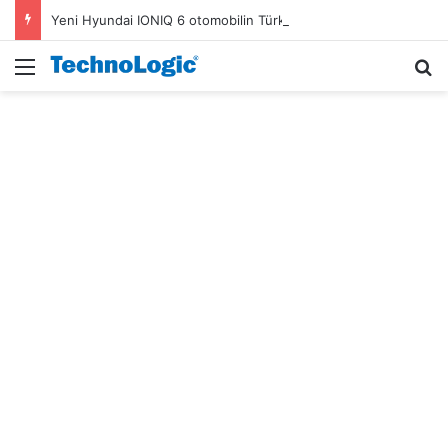
Yeni Hyundai IONIQ 6 otomobilin Türkiye fiyatı belli oldu
Menü
A