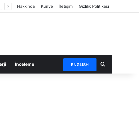
Hakkında
Künye
İletişim
Gizlilik Politikası
Arama yap ...
rji
İnceleme
ENGLISH