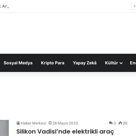
c Arts, 55 milyar dolarlık anlaşmayla Suudi Arabistan’ın oldu
Sosyal Medya
Kripto Para
Yapay Zekâ
Kültür
Ene
Haber Merkezi
28 Mayıs 2023
0
26
Silikon Vadisi’nde elektrikli araç