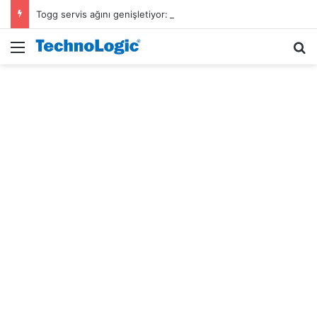
Togg servis ağını genişletiyor: Yıl sonunda 64 noktada olacak
Menü
A