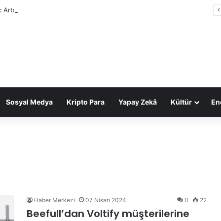
c Arts, 55 milyar dolarlık anlaşmayla Suudi Arabistan’ın oldu
Sosyal Medya
Kripto Para
Yapay Zekâ
Kültür
Ene
Haber Merkezi
07 Nisan 2024
0
22
Beefull’dan Voltify müşterilerine