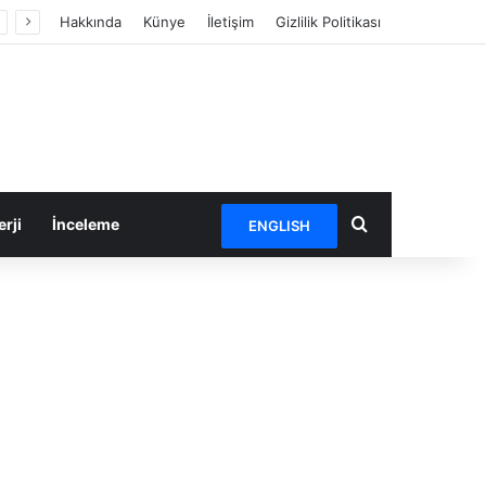
Hakkında
Künye
İletişim
Gizlilik Politikası
Arama yap ...
rji
İnceleme
ENGLISH