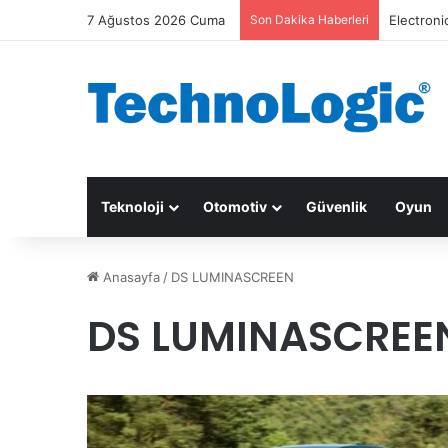
7 Ağustos 2026 Cuma
Son Dakika Haberleri
Electroni
Teknoloji
Otomotiv
Güvenlik
Oyun
Anasayfa
/
DS LUMINASCREEN
DS LUMINASCREE