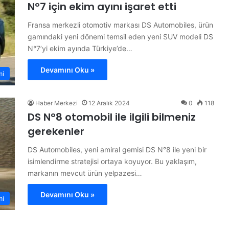
N°7 için ekim ayını işaret etti
Fransa merkezli otomotiv markası DS Automobiles, ürün
gamındaki yeni dönemi temsil eden yeni SUV modeli DS
N°7’yi ekim ayında Türkiye’de…
Devamını Oku »
mi
Haber Merkezi
12 Aralık 2024
0
118
DS N°8 otomobil ile ilgili bilmeniz
gerekenler
DS Automobiles, yeni amiral gemisi DS N°8 ile yeni bir
isimlendirme stratejisi ortaya koyuyor. Bu yaklaşım,
markanın mevcut ürün yelpazesi…
Devamını Oku »
mi