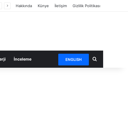
Hakkında
Künye
İletişim
Gizlilik Politikası
Arama yap ...
rji
İnceleme
ENGLISH