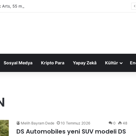
c Arts, 55 milyar dolarlık anlaşmayla Suudi Arabistan’ın oldu
Sosyal Medya
Kripto Para
Yapay Zekâ
Kültür
Ene
N
Melih Bayram Dede
10 Temmuz 2026
0
48
DS Automobiles yeni SUV modeli DS