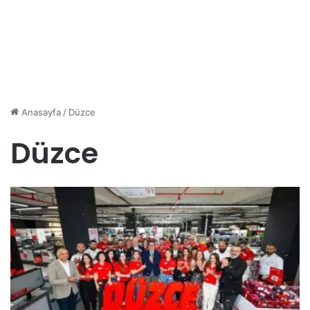
Anasayfa
/
Düzce
Düzce