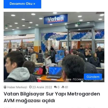
Devamını Oku »
Gündem
Haber Merkezi
23 Aralık 2022
0
81
Vatan Bilgisayar Sur Yapı Metrogarden
AVM mağazası açıldı