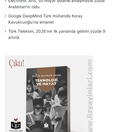
Electronic Arts, 55 milyar dolarlık anlaşmayla Suudi
Arabistan’ın oldu
Google DeepMind Türk mühendis Koray
Kavukcuoğlu’na emanet
Türk Telekom, 2026’nın ilk yarısında gelirini yüzde 9
artırdı