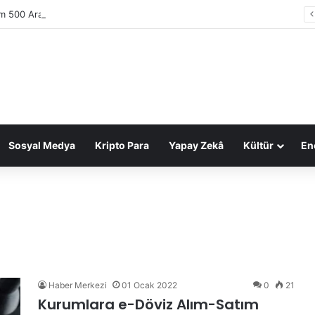
im 500 Araştırması: Sektör gelirleri 1,6 trilyon TL’ye ulaştı
Sosyal Medya
Kripto Para
Yapay Zekâ
Kültür
Ene
Haber Merkezi
01 Ocak 2022
0
21
Kurumlara e-Döviz Alım-Satım