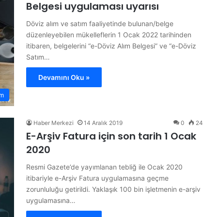
Belgesi uygulaması uyarısı
Döviz alım ve satım faaliyetinde bulunan/belge
düzenleyebilen mükelleflerin 1 Ocak 2022 tarihinden
itibaren, belgelerini “e-Döviz Alım Belgesi” ve “e-Döviz
Satım…
Devamını Oku »
ım
Haber Merkezi
14 Aralık 2019
0
24
E-Arşiv Fatura için son tarih 1 Ocak
2020
Resmi Gazete’de yayımlanan tebliğ ile Ocak 2020
itibariyle e-Arşiv Fatura uygulamasına geçme
zorunluluğu getirildi. Yaklaşık 100 bin işletmenin e-arşiv
uygulamasına…