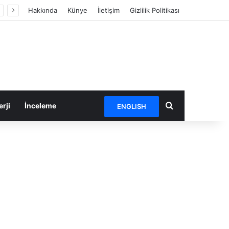
Hakkında
Künye
İletişim
Gizlilik Politikası
Arama yap ...
rji
İnceleme
ENGLISH