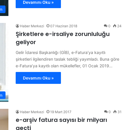
Devamını Oku »
m
Haber Merkezi
07 Haziran 2018
0
24
Şirketlere e-irsaliye zorunluluğu
geliyor
Gelir İdaresi Başkanlığı (GİB), e-Fatura’ya kayıtlı
şirketleri ilgilendiren taslak tebliği yayımladı. Buna göre
e-Fatura’ya kayıtlı olan mükellefler, 01 Ocak 2019…
Devamını Oku »
m
Haber Merkezi
19 Mart 2017
0
31
e-arşiv fatura sayısı bir milyarı
geçti