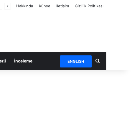
Hakkında
Künye
İletişim
Gizlilik Politikası
Arama yap ...
rji
İnceleme
ENGLISH