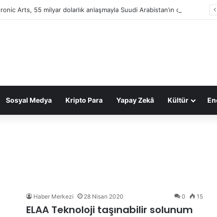
tronic Arts, 55 milyar dolarlık anlaşmayla Suudi Arabistan’ın oldu
Sosyal Medya
Kripto Para
Yapay Zekâ
Kültür
Ene
Haber Merkezi
28 Nisan 2020
0
15
ELAA Teknoloji taşınabilir solunum