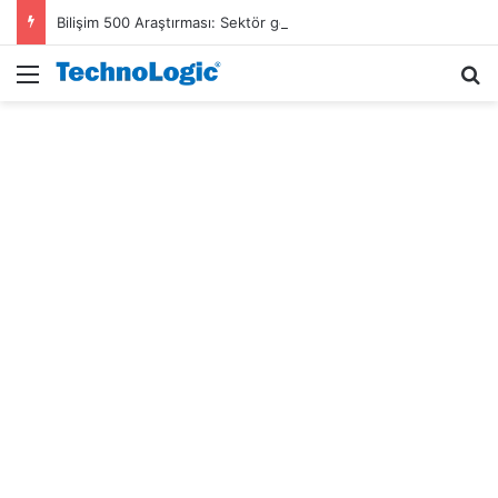
Bilişim 500 Araştırması: Sektör gelirleri 1,6 trilyon TL’ye ulaştı
Menü
A