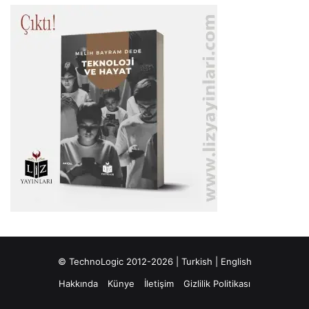
© TechnoLogic 2012-2026 |
Turkish
|
English
Hakkında
Künye
İletişim
Gizlilik Politikası