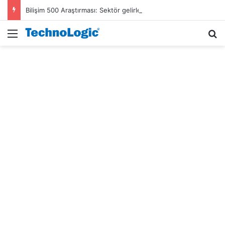
Bilişim 500 Araştırması: Sektör gelirleri 1,6 trilyon TL’ye ulaştı
Menü
A