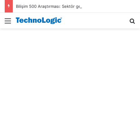
Bilişim 500 Araştırması: Sektör gelirleri 1,6 trilyon TL’ye ulaştı
Menü
A