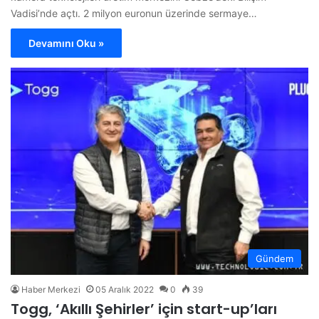
Vadisi’nde açtı. 2 milyon euronun üzerinde sermaye…
Devamını Oku »
Gündem
Haber Merkezi
05 Aralık 2022
0
39
Togg, ‘Akıllı Şehirler’ için start-up’ları