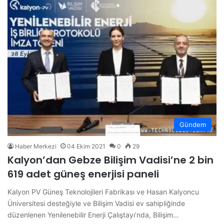
Gündem
Haber Merkezi
04 Ekim 2021
0
29
Kalyon’dan Gebze Bilişim Vadisi’ne 2 bin
619 adet güneş enerjisi paneli
Kalyon PV Güneş Teknolojileri Fabrikası ve Hasan Kalyoncu
Üniversitesi desteğiyle ve Bilişim Vadisi ev sahipliğinde
düzenlenen Yenilenebilir Enerji Çalıştayı’nda, Bilişim…