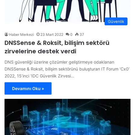
Güvenlik
Haber Merkezi
23 Mart 2022
0
37
DNSSense & Roksit, bilişim sektörü
zirvelerine destek verdi
DNS güvenliği üzerine çözümler geliştirmeye odaklanan
DNSSense & Roksit, bilişim sektörünü buluşturan IT Forum ‘Cx0’
2022, 15’inci ‘IDC Güvenlik Zirvesi…
Devamını Oku »