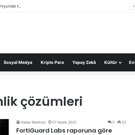
 Hyundai IONIQ 6 otomobilin Türkiye fiyatı belli oldu
Sosyal Medya
Kripto Para
Yapay Zekâ
Kültür
Ene
lik çözümleri
Haber Merkezi
07 Aralık 2021
0
32
FortiGuard Labs raporuna göre