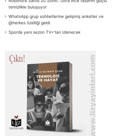
Roborock Saros 20 Sonic: Ultra ince tasarım güçlü
temizlikle buluşuyor
WhatsApp grup sohbetlerine gelişmiş anketler ve
@herkes özelliği geldi
Sporda yeni sezon TV+’tan izlenecek