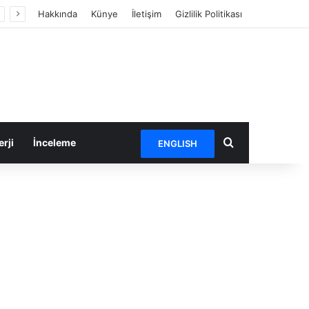
Hakkında
Künye
İletişim
Gizlilik Politikası
Arama yap ...
rji
İnceleme
ENGLISH