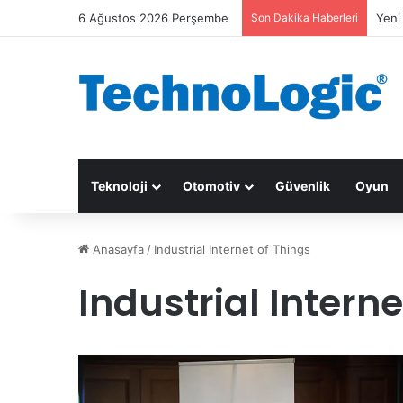
6 Ağustos 2026 Perşembe
Son Dakika Haberleri
Yeni
Teknoloji
Otomotiv
Güvenlik
Oyun
Anasayfa
/
Industrial Internet of Things
Industrial Interne