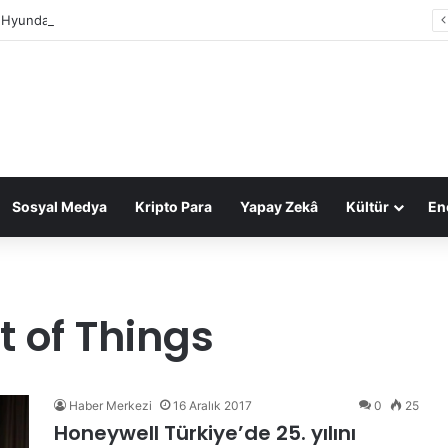
 Hyundai IONIQ 6 otomobilin Türkiye fiyatı belli oldu
Sosyal Medya
Kripto Para
Yapay Zekâ
Kültür
Ene
t of Things
Haber Merkezi
16 Aralık 2017
0
25
Honeywell Türkiye’de 25. yılını