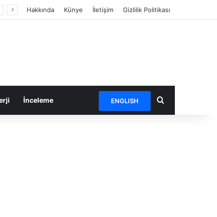
Hakkında
Künye
İletişim
Gizlilik Politikası
Arama yap ...
rji
İnceleme
ENGLISH