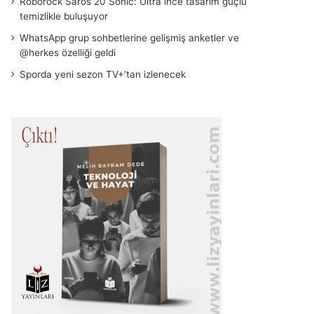
Roborock Saros 20 Sonic: Ultra ince tasarım güçlü
temizlikle buluşuyor
WhatsApp grup sohbetlerine gelişmiş anketler ve
@herkes özelliği geldi
Sporda yeni sezon TV+’tan izlenecek