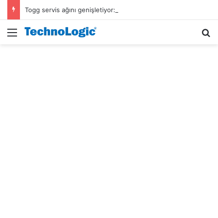
Togg servis ağını genişletiyor: Yıl sonunda 64 noktada olacak
Menü
A