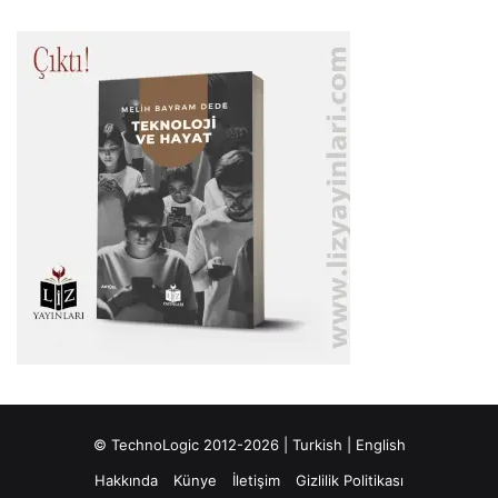
© TechnoLogic 2012-2026 |
Turkish
|
English
Hakkında
Künye
İletişim
Gizlilik Politikası