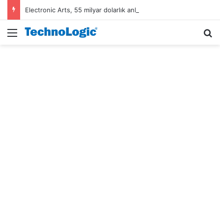
Electronic Arts, 55 milyar dolarlık anlaşmayla Suudi Arabistan’ın oldu
Menü
A